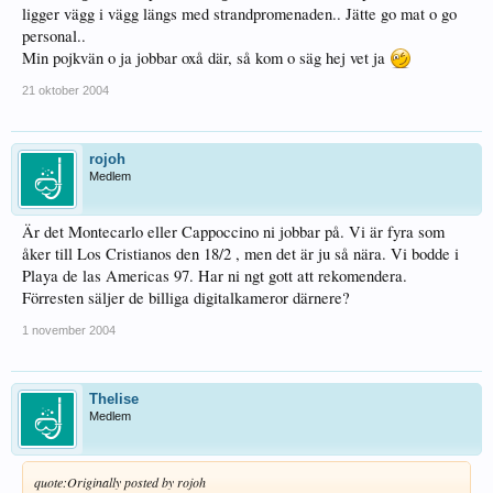
ligger vägg i vägg längs med strandpromenaden.. Jätte go mat o go
personal..
Min pojkvän o ja jobbar oxå där, så kom o säg hej vet ja
21 oktober 2004
rojoh
Medlem
Är det Montecarlo eller Cappoccino ni jobbar på. Vi är fyra som
åker till Los Cristianos den 18/2 , men det är ju så nära. Vi bodde i
Playa de las Americas 97. Har ni ngt gott att rekomendera.
Förresten säljer de billiga digitalkameror därnere?
1 november 2004
Thelise
Medlem
quote:
Originally posted by rojoh