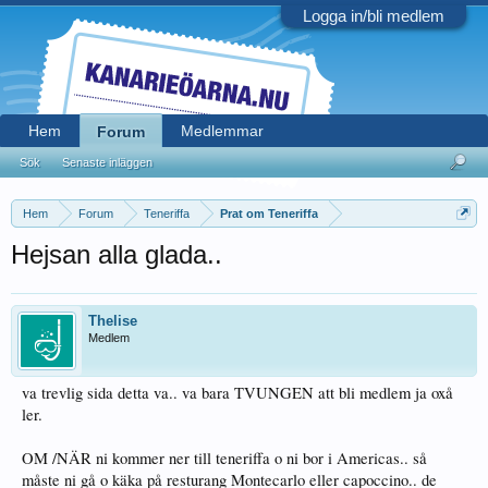
Logga in/bli medlem
Hem
Medlemmar
Forum
Sök
Senaste inläggen
Hem
Forum
Teneriffa
Prat om Teneriffa
Hejsan alla glada..
Thelise
Medlem
va trevlig sida detta va.. va bara TVUNGEN att bli medlem ja oxå
ler.
OM /NÄR ni kommer ner till teneriffa o ni bor i Americas.. så
måste ni gå o käka på resturang Montecarlo eller capoccino.. de