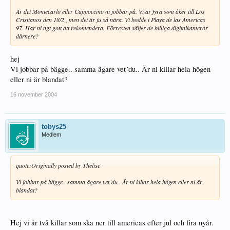
Är det Montecarlo eller Cappoccino ni jobbar på. Vi är fyra som åker till Los
Cristianos den 18/2 , men det är ju så nära. Vi bodde i Playa de las Americas
97. Har ni ngt gott att rekomendera. Förresten säljer de billiga digitalkameror
därnere?
hej
Vi jobbar på bägge.. samma ägare vet´du.. Är ni killar hela högen
eller ni är blandat?
16 november 2004
tobys25
Medlem
quote:
Originally posted by Thelise
Vi jobbar på bägge.. samma ägare vet´du.. Är ni killar hela högen eller ni är
blandat?
Hej vi är två killar som ska ner till americas efter jul och fira nyår.