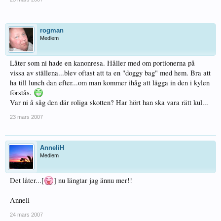
rogman
Medlem
Låter som ni hade en kanonresa. Håller med om portionerna på
vissa av ställena...blev oftast att ta en "doggy bag" med hem. Bra att
ha till lunch dan efter...om man kommer ihåg att lägga in den i kylen
förstås.
Var ni å såg den där roliga skotten? Har hört han ska vara rätt kul...
23 mars 2007
AnneliH
Medlem
Det låter...[
] nu längtar jag ännu mer!!
Anneli
24 mars 2007