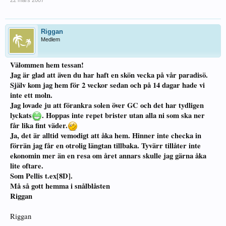
22 mars 2007
Riggan
Medlem
Välommen hem tessan!
Jag är glad att även du har haft en skön vecka på vår paradisö.
Själv kom jag hem för 2 veckor sedan och på 14 dagar hade vi
inte ett moln.
Jag lovade ju att förankra solen över GC och det har tydligen
lyckats
. Hoppas inte repet brister utan alla ni som ska ner
får lika fint väder.
Ja, det är alltid vemodigt att åka hem. Hinner inte checka in
förrän jag får en otrolig längtan tillbaka. Tyvärr tillåter inte
ekonomin mer än en resa om året annars skulle jag gärna åka
lite oftare.
Som Pellis t.ex[8D].
Må så gott hemma i snålblåsten
Riggan
Riggan