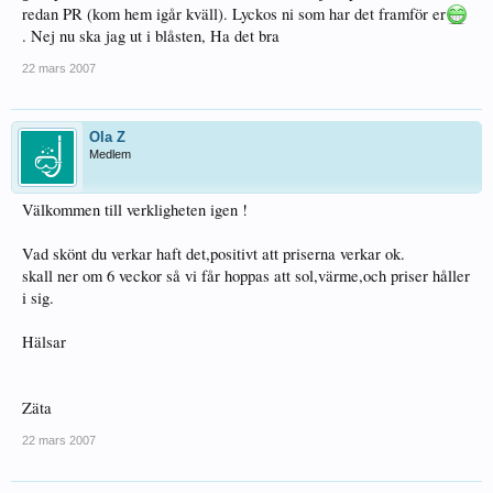
redan PR (kom hem igår kväll). Lyckos ni som har det framför er
. Nej nu ska jag ut i blåsten, Ha det bra
22 mars 2007
Ola Z
Medlem
Välkommen till verkligheten igen !
Vad skönt du verkar haft det,positivt att priserna verkar ok.
skall ner om 6 veckor så vi får hoppas att sol,värme,och priser håller
i sig.
Hälsar
Zäta
22 mars 2007