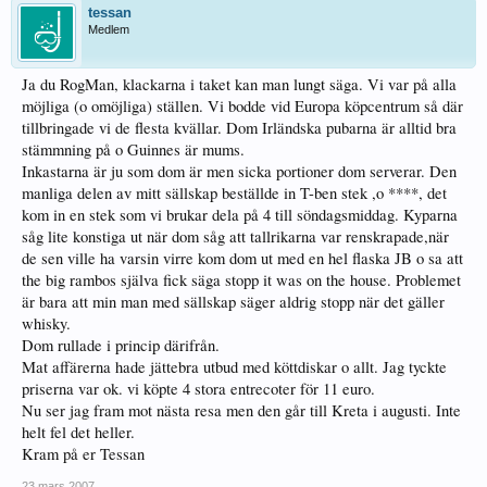
tessan
Medlem
Ja du RogMan, klackarna i taket kan man lungt säga. Vi var på alla
möjliga (o omöjliga) ställen. Vi bodde vid Europa köpcentrum så där
tillbringade vi de flesta kvällar. Dom Irländska pubarna är alltid bra
stämmning på o Guinnes är mums.
Inkastarna är ju som dom är men sicka portioner dom serverar. Den
manliga delen av mitt sällskap beställde in T-ben stek ,o ****, det
kom in en stek som vi brukar dela på 4 till söndagsmiddag. Kyparna
såg lite konstiga ut när dom såg att tallrikarna var renskrapade,när
de sen ville ha varsin virre kom dom ut med en hel flaska JB o sa att
the big rambos själva fick säga stopp it was on the house. Problemet
är bara att min man med sällskap säger aldrig stopp när det gäller
whisky.
Dom rullade i princip därifrån.
Mat affärerna hade jättebra utbud med köttdiskar o allt. Jag tyckte
priserna var ok. vi köpte 4 stora entrecoter för 11 euro.
Nu ser jag fram mot nästa resa men den går till Kreta i augusti. Inte
helt fel det heller.
Kram på er Tessan
23 mars 2007