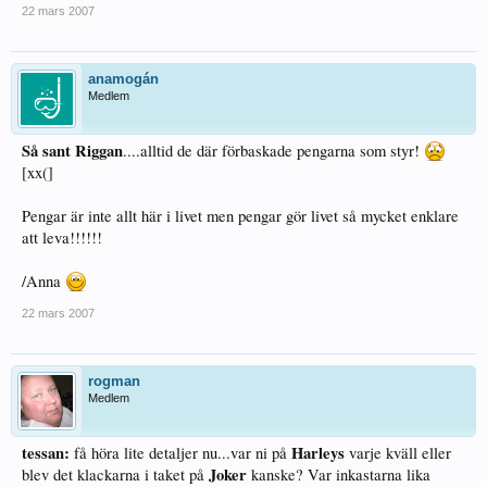
22 mars 2007
anamogán
Medlem
Så sant Riggan
....alltid de där förbaskade pengarna som styr!
[xx(]
Pengar är inte allt här i livet men pengar gör livet så mycket enklare
att leva!!!!!!
/Anna
22 mars 2007
rogman
Medlem
tessan:
Harleys
få höra lite detaljer nu...var ni på
varje kväll eller
Joker
blev det klackarna i taket på
kanske? Var inkastarna lika