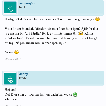
anamogán
Medlem
Härligt att du tessan haft det kanon i "Putte" som Rogman säger
Visst är det blandade känslor när man åker hem igen? Själv brukar
jag nästan bli "gråtfärdig" för jag vill inte lämna ön!!
Känns
tomt
alltid så
efteråt när man har kommit hem igen tills det får gå
ett tag. Någon annan som känner igen sig??
/Anna
22 mars 2007
Jenny
Medlem
Hejsan!
Det låter som att Du har haft en underbar vecka
~Jenny~