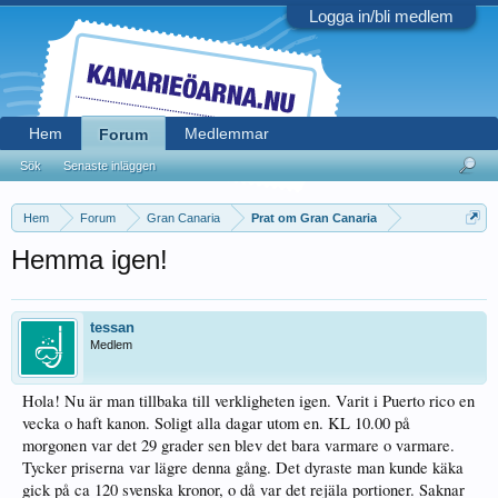
Logga in/bli medlem
Hem
Medlemmar
Forum
Sök
Senaste inläggen
Hem
Forum
Gran Canaria
Prat om Gran Canaria
Hemma igen!
tessan
Medlem
Hola! Nu är man tillbaka till verkligheten igen. Varit i Puerto rico en
vecka o haft kanon. Soligt alla dagar utom en. KL 10.00 på
morgonen var det 29 grader sen blev det bara varmare o varmare.
Tycker priserna var lägre denna gång. Det dyraste man kunde käka
gick på ca 120 svenska kronor, o då var det rejäla portioner. Saknar