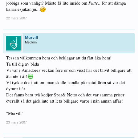
Putte
jobbiga som vanligt? Måste få lite inside om
...för att dämpa
kanariesjukan ju...
22 mars 2007
Murvill
Medlem
Tessan välkommen hem och beklagar att du fått åka hem!
Ta till dig av båda!
Vi var i Amadores veckan före er och visst har det blivit billigare att
äta ute i år!
Vi tyckte dock att om man skulle handla på mataffären så var det
dyrare i år.
Det fanns bara två kedjor Spar& Netto och det var samma priser
överallt så det gick inte att leta billigare varor i nån annan affär!
"Murvill"
23 mars 2007