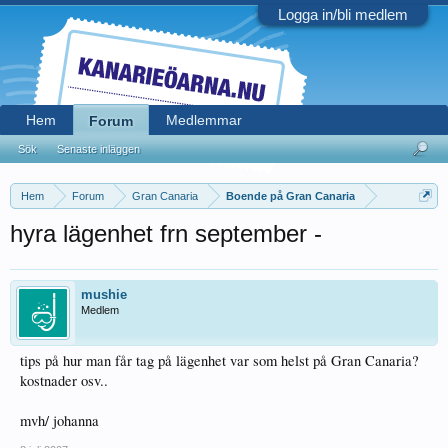
Logga in/bli medlem
Hem
Medlemmar
Forum
Sök
Senaste inläggen
Hem
Forum
Gran Canaria
Boende på Gran Canaria
hyra lägenhet frn september -
mushie
Medlem
tips på hur man får tag på lägenhet var som helst på Gran Canaria?
kostnader osv..
mvh/ johanna