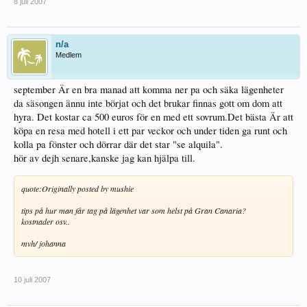
8 juli 2007
n/a
Medlem
september Är en bra manad att komma ner pa och säka lägenheter
da säsongen ännu inte börjat och det brukar finnas gott om dom att
hyra. Det kostar ca 500 euros för en med ett sovrum.Det bästa Är att
köpa en resa med hotell i ett par veckor och under tiden ga runt och
kolla pa fönster och dörrar där det star "se alquila".
hör av dejh senare,kanske jag kan hjälpa till.
quote:
Originally posted by mushie
tips på hur man får tag på lägenhet var som helst på Gran Canaria?
kostnader osv..
mvh/ johanna
10 juli 2007