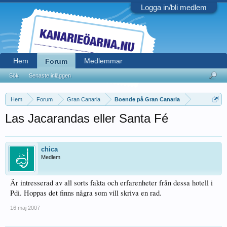
Logga in/bli medlem
Hem
Medlemmar
Forum
Sök
Senaste inläggen
Hem
Forum
Gran Canaria
Boende på Gran Canaria
Las Jacarandas eller Santa Fé
chica
Medlem
Är intresserad av all sorts fakta och erfarenheter från dessa hotell i
Pdi. Hoppas det finns några som vill skriva en rad.
16 maj 2007