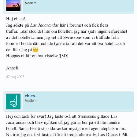
Medlem
Hej chica!
sökte
Las Jacarandas
Jag
på
här i forumet och fick flera
träffar....där stod det lite om hotellet, jag har själv ingen erfarenhet
av det hotellet...men jag vet att Svenssons som vi träffade från
forumet bodde där, och de tyckte iaf att det var ett bra hotell...och
det litar jag på
Hoppas ni får en bra vistelse![8D]
Anneli
27 maj 2007
chica
Medlem
Hej och tack för svar! Jag läste oxå att Svenssons gillade Las
Jacarandas och blev nyfiken då jag gärna bor på ett lite mindre
hotell. Santa Fee å sin sida verkar mysigt med egen uteplats m.m..
Nu tror jag dock vi fastnat för ett tredje alternativ, Las Dunas i Pdi.