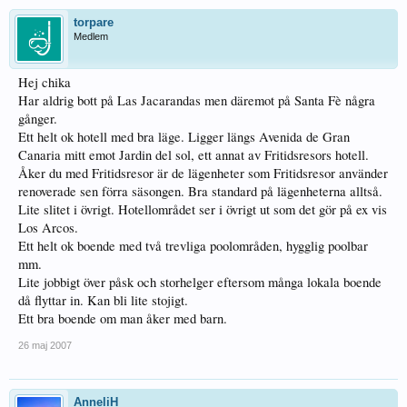
torpare
Medlem
Hej chika
Har aldrig bott på Las Jacarandas men däremot på Santa Fè några
gånger.
Ett helt ok hotell med bra läge. Ligger längs Avenida de Gran
Canaria mitt emot Jardin del sol, ett annat av Fritidsresors hotell.
Åker du med Fritidsresor är de lägenheter som Fritidsresor använder
renoverade sen förra säsongen. Bra standard på lägenheterna alltså.
Lite slitet i övrigt. Hotellområdet ser i övrigt ut som det gör på ex vis
Los Arcos.
Ett helt ok boende med två trevliga poolområden, hygglig poolbar
mm.
Lite jobbigt över påsk och storhelger eftersom många lokala boende
då flyttar in. Kan bli lite stojigt.
Ett bra boende om man åker med barn.
26 maj 2007
AnneliH