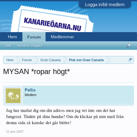
Logga in/bli medlem
Hem
Medlemmar
Forum
Sök
Senaste inläggen
Hem
Forum
Gran Canaria
Prat om Gran Canaria
MYSAN *ropar högt*
Pellis
Medlem
Jag har mailat dig om din adress men jag vet inte om det har
fungerat. Tänkte på dina hundar! Om du klickar på min mail från
denna sida så kanske det går bättre!
11 juni 2007