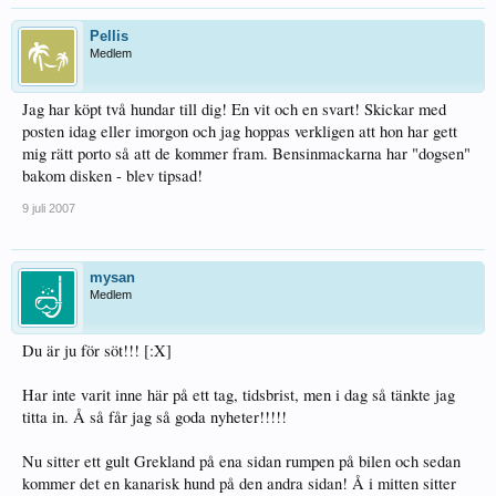
Pellis
Medlem
Jag har köpt två hundar till dig! En vit och en svart! Skickar med
posten idag eller imorgon och jag hoppas verkligen att hon har gett
mig rätt porto så att de kommer fram. Bensinmackarna har "dogsen"
bakom disken - blev tipsad!
9 juli 2007
mysan
Medlem
Du är ju för söt!!! [:X]
Har inte varit inne här på ett tag, tidsbrist, men i dag så tänkte jag
titta in. Å så får jag så goda nyheter!!!!!
Nu sitter ett gult Grekland på ena sidan rumpen på bilen och sedan
kommer det en kanarisk hund på den andra sidan! Å i mitten sitter