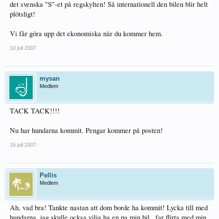
det svenska "S"-et på regskylten! Så internationell den bilen blir helt
plötsligt!
Vi får göra upp det ekonomiska när du kommer hem.
10 juli 2007
mysan
Medlem
TACK TACK!!!!
Nu har hundarna kommit. Pengar kommer på posten!
16 juli 2007
Pellis
Medlem
Ah, vad bra! Tankte nastan att dom borde ha kommit! Lycka till med
hundarna, jag skulle ocksa vilja ha en pa min bil...far flirta med min