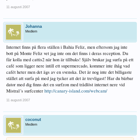
11 augusti 2007
Johanna
Medlem
Internet finns på flera ställen i Bahia Feliz, men eftersom jag inte
bott på Monte Feliz vet jag inte om det finns i deras reception. Du
får kolla med cattis2 när hon är tillbaks! Själv brukar jag surfa på ett
café som ligger nere intill ett supermercado, kommer inte ihåg vad
cafét heter men det ägs av en svenska. Det är nog inte det billigaste
stället att surfa på med jag tycker att det är trevligast! Har du bärbar
dator med dig finns det en surfzon med trådlöst internet nere vid
Mistral´s surfcenter
http://canary-island.com/webcam/
11 augusti 2007
coconut
Medlem