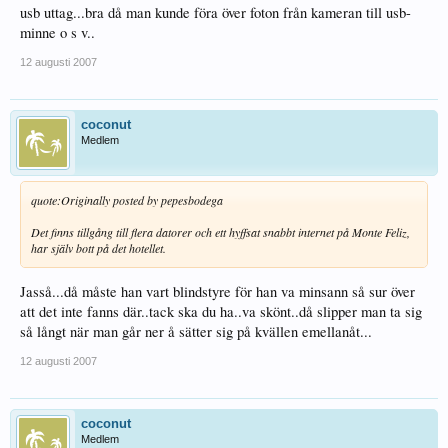
usb uttag...bra då man kunde föra över foton från kameran till usb-
minne o s v..
12 augusti 2007
coconut
Medlem
quote:
Originally posted by pepesbodega
Det finns tillgång till flera datorer och ett hyffsat snabbt internet på Monte Feliz,
har själv bott på det hotellet.
Jasså...då måste han vart blindstyre för han va minsann så sur över
att det inte fanns där..tack ska du ha..va skönt..då slipper man ta sig
så långt när man går ner å sätter sig på kvällen emellanåt...
12 augusti 2007
coconut
Medlem