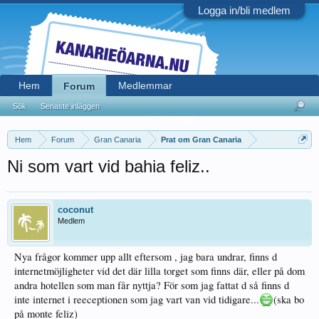
Logga in/bli medlem
Hem
Medlemmar
Forum
Sök
Senaste inläggen
Hem
Forum
Gran Canaria
Prat om Gran Canaria
Ni som vart vid bahia feliz..
coconut
Medlem
Nya frågor kommer upp allt eftersom , jag bara undrar, finns d
internetmöjligheter vid det där lilla torget som finns där, eller på dom
andra hotellen som man får nyttja? För som jag fattat d så finns d
inte internet i reeceptionen som jag vart van vid tidigare...
(ska bo
på monte feliz)