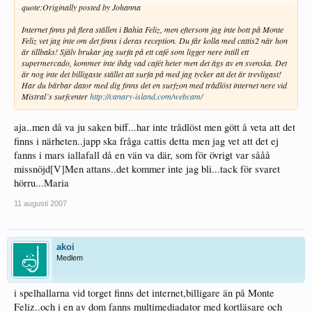
quote:
Originally posted by Johanna
Internet finns på flera ställen i Bahia Feliz, men eftersom jag inte bott på Monte
Feliz vet jag inte om det finns i deras reception. Du får kolla med cattis2 när hon
är tillbaks! Själv brukar jag surfa på ett café som ligger nere intill ett
supermercado, kommer inte ihåg vad cafét heter men det ägs av en svenska. Det
är nog inte det billigaste stället att surfa på med jag tycker att det är trevligast!
Har du bärbar dator med dig finns det en surfzon med trådlöst internet nere vid
Mistral´s surfcenter
http://canary-island.com/webcam/
aja..men då va ju saken biff...har inte trådlöst men gött å veta att det
finns i närheten..japp ska fråga cattis detta men jag vet att det ej
fanns i mars iallafall då en vän va där, som för övrigt var sååå
missnöjd[V]Men attans..det kommer inte jag bli...tack för svaret
hörru...Maria
11 augusti 2007
akoi
Medlem
i spelhallarna vid torget finns det internet,billigare än på Monte
Feliz..och i en av dom fanns multimediadator med kortläsare och