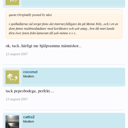
quote:
Originally posted by akoi
i spelhallarna vid torget finns det internet,billigare än på Monte Feliz..och i en av
dom fanns multimediadator med kortläsare och usb uttag...bra då man kunde
föra över foton från kameran till usb-minne o s v..
ok, tack..härligt me hjälpsamma människor...
12 augusti 2007
coconut
Medlem
tack pepesbodega, perfekt....
13 augusti 2007
cattis2
Medlem