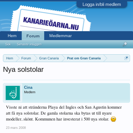
Logga in/bli medlem
Hem
Medlemmar
Forum
Sök
Senaste inläggen
Hem
Forum
Gran Canaria
Prat om Gran Canaria
Nya solstolar
Cina
Medlem
Visste ni att stränderna Playa del Ingles och San Agustin kommer
att få nya solstolar. De gamla stolarna ska bytas ut till nyare
modeller..skönt. Kommunen har investerat i 500 nya stolar.
23 mars 2008