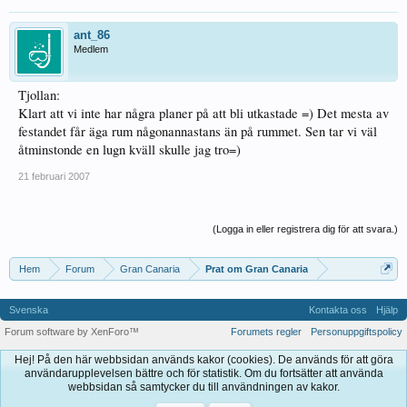
ant_86
Medlem
Tjollan:
Klart att vi inte har några planer på att bli utkastade =) Det mesta av
festandet får äga rum någonannastans än på rummet. Sen tar vi väl
åtminstonde en lugn kväll skulle jag tro=)
21 februari 2007
(Logga in eller registrera dig för att svara.)
Hem
Forum
Gran Canaria
Prat om Gran Canaria
Svenska
Kontakta oss
Hjälp
Forum software by XenForo™
Forumets regler
Personuppgiftspolicy
Hej! På den här webbsidan används kakor (cookies). De används för att göra
användarupplevelsen bättre och för statistik. Om du fortsätter att använda
webbsidan så samtycker du till användningen av kakor.