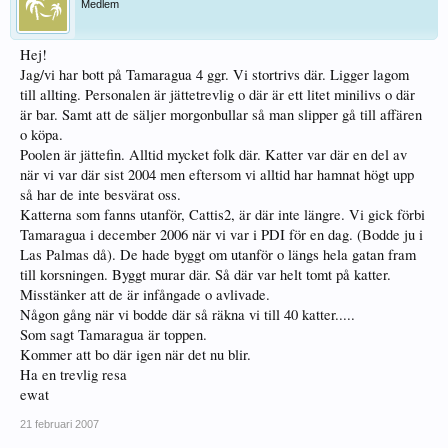
Medlem
Hej!
Jag/vi har bott på Tamaragua 4 ggr. Vi stortrivs där. Ligger lagom
till allting. Personalen är jättetrevlig o där är ett litet minilivs o där
är bar. Samt att de säljer morgonbullar så man slipper gå till affären
o köpa.
Poolen är jättefin. Alltid mycket folk där. Katter var där en del av
när vi var där sist 2004 men eftersom vi alltid har hamnat högt upp
så har de inte besvärat oss.
Katterna som fanns utanför, Cattis2, är där inte längre. Vi gick förbi
Tamaragua i december 2006 när vi var i PDI för en dag. (Bodde ju i
Las Palmas då). De hade byggt om utanför o längs hela gatan fram
till korsningen. Byggt murar där. Så där var helt tomt på katter.
Misstänker att de är infångade o avlivade.
Någon gång när vi bodde där så räkna vi till 40 katter.....
Som sagt Tamaragua är toppen.
Kommer att bo där igen när det nu blir.
Ha en trevlig resa
ewat
21 februari 2007