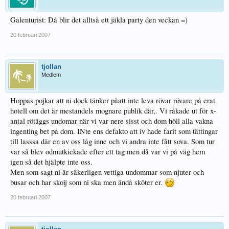
Galenturist: Då blir det alltså ett jäkla party den veckan =)
20 februari 2007
tjollan
Medlem
Hoppas pojkar att ni dock tänker påatt inte leva rövar rövare på erat
hotell om det är mestandels mognare publik där,. Vi råkade ut för x-
antal rötäggs undomar när vi var nere sisst och dom höll alla vakna
ingenting bet på dom. INte ens defakto att iv hade farit som tättingar
till lasssa där en av oss låg inne och vi andra inte fått sova. Som tur
var så blev odmutkickade efter ett tag men då var vi på väg hem
igen så det hjälpte inte oss.
Men som sagt ni är säkerligen vettiga undommar som njuter och
busar och har skoij som ni ska men ändå sköter er.
20 februari 2007