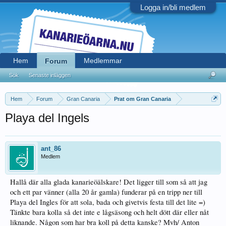
Logga in/bli medlem
Hem
Medlemmar
Forum
Sök
Senaste inläggen
Hem
Forum
Gran Canaria
Prat om Gran Canaria
Playa del Ingels
ant_86
Medlem
Hallå där alla glada kanarieöälskare! Det ligger till som så att jag
och ett par vänner (alla 20 år gamla) funderar på en tripp ner till
Playa del Ingles för att sola, bada och givetvis festa till det lite =)
Tänkte bara kolla så det inte e lågsäsong och helt dött där eller nåt
liknande. Någon som har bra koll på detta kanske? Mvh/ Anton