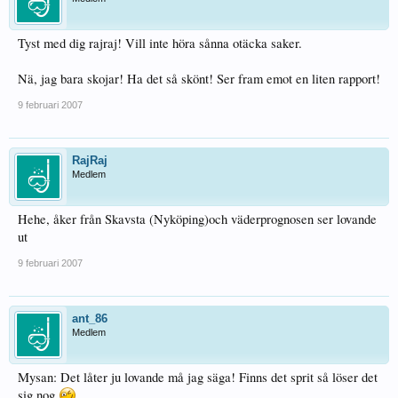
Tyst med dig rajraj! Vill inte höra sånna otäcka saker.
Nä, jag bara skojar! Ha det så skönt! Ser fram emot en liten rapport!
9 februari 2007
RajRaj
Medlem
Hehe, åker från Skavsta (Nyköping)och väderprognosen ser lovande
ut
9 februari 2007
ant_86
Medlem
Mysan: Det låter ju lovande må jag säga! Finns det sprit så löser det
sig nog