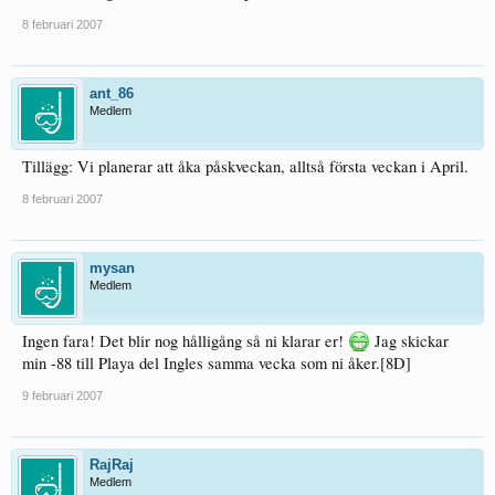
8 februari 2007
ant_86
Medlem
Tillägg: Vi planerar att åka påskveckan, alltså första veckan i April.
8 februari 2007
mysan
Medlem
Ingen fara! Det blir nog hålligång så ni klarar er!
Jag skickar
min -88 till Playa del Ingles samma vecka som ni åker.[8D]
9 februari 2007
RajRaj
Medlem