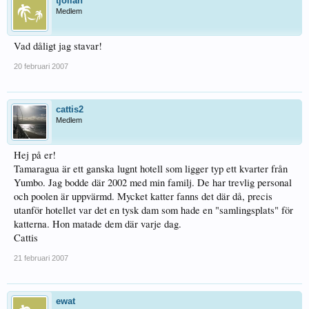
tjollan
Medlem
Vad dåligt jag stavar!
20 februari 2007
cattis2
Medlem
Hej på er!
Tamaragua är ett ganska lugnt hotell som ligger typ ett kvarter från
Yumbo. Jag bodde där 2002 med min familj. De har trevlig personal
och poolen är uppvärmd. Mycket katter fanns det där då, precis
utanför hotellet var det en tysk dam som hade en "samlingsplats" för
katterna. Hon matade dem där varje dag.
Cattis
21 februari 2007
ewat