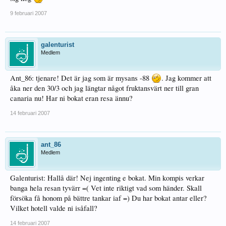
9 februari 2007
galenturist
Medlem
Ant_86: tjenare! Det är jag som är mysans -88
. Jag kommer att
åka ner den 30/3 och jag längtar något fruktansvärt ner till gran
canaria nu! Har ni bokat eran resa ännu?
14 februari 2007
ant_86
Medlem
Galenturist: Hallå där! Nej ingenting e bokat. Min kompis verkar
banga hela resan tyvärr =( Vet inte riktigt vad som händer. Skall
försöka få honom på bättre tankar iaf =) Du har bokat antar eller?
Vilket hotell valde ni isåfall?
14 februari 2007