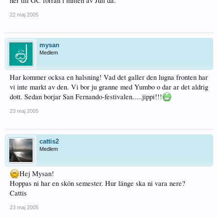
ner till GC förrän i mitten av Juli då.
22 maj 2005
mysan
Medlem
Har kommer ocksa en halsning! Vad det galler den lugna fronten har
vi inte markt av den. Vi bor ju granne med Yumbo o dar ar det aldrig
dott. Sedan borjar San Fernando-festivalen.....jippi!!!
23 maj 2005
cattis2
Medlem
Hej Mysan!
Hoppas ni har en skön semester. Hur länge ska ni vara nere?
Cattis
23 maj 2005