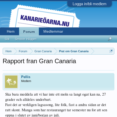
Logga in/bli medlem
Hem
Medlemmar
Forum
Sök
Senaste inläggen
Hem
Forum
Gran Canaria
Prat om Gran Canaria
Rapport fran Gran Canaria
Pellis
Medlem
Ska bara meddela att vi har inte ett moln sa langt ogat kan na, 27
grader och alldeles underbart.
Fast det ar verkligen lagsasong, lite folk, fast a andra sidan ar det
ratt skont. Manga som har restauranget tar semester nu for att sen
oppna i slutet av juni/borjan av juli.