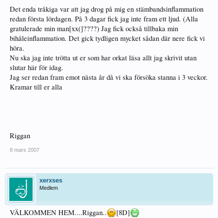
Det enda tråkiga var att jag drog på mig en stämbandsinflammation
redan första lördagen. På 3 dagar fick jag inte fram ett ljud. (Alla
gratulerade min man[xx(]????) Jag fick också tillbaka min
bihåleinflammation. Det gick tydligen mycket sådan där nere fick vi
höra.
Nu ska jag inte trötta ut er som har orkat läsa allt jag skrivit utan
slutar här för idag.
Jag ser redan fram emot nästa år då vi ska försöka stanna i 3 veckor.
Kramar till er alla
Riggan
8 mars 2007
xerxses
Medlem
VÄLKOMMEN HEM....Riggan..
[8D]