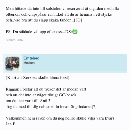
Men hittade du inte till solstolen vi reserverat åt dig..den med alla
ölburkar och chipspåsar runt...kul att du är hemma i ett stycke
och..vad bra att du slapp skaka tänder...[8D]
PS. Du städade väl upp efter oss...DS:
8 mars 2007
Emtehed
Medlem
(Klart att Xerxses skulle hinna först)
Riggan: Förstår att du tycker det är mödan värt
och att det inte är något riktigt GC-besök
om du inte varit till Anfi!!!
Tog du mod till dig och smet in innanför grindarna[?]
Välkommen hem (även om du nog hellre skulle vilja vara kvar)
Jan E