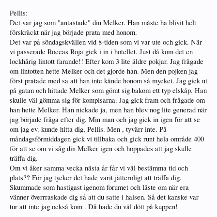
Pellis:
Det var jag som "antastade" din Melker. Han måste ha blivit helt
förskräckt när jag började prata med honom.
Det var på söndagskvällen vid 8-tiden som vi var ute och gick. När
vi passerade Roccas Roja gick i in i hotellet. Just då kom det en
lockhårig lintott farande!! Efter kom 3 lite äldre pokjar. Jag frågade
om lintotten hette Melker och det gjorde han. Men den pojken jag
först pratade med sa att han inte kände honom så mycket. Jag gick ut
på gatan och hittade Melker som gömt sig bakom ett typ elskåp. Han
skulle väl gömma sig för kompisarna. Jag gick fram och frågade om
han hette Melker. Han nickade ja, men han blev nog lite generad när
jag började fråga efter dig. Min man och jag gick in igen för att se
om jag ev. kunde hitta dig, Pellis. Men , tyvärr inte. På
måndagsförmiddagen gick vi tillbaka och gick runt hela område 400
för att se om vi såg din Melker igen och hoppades att jag skulle
träffa dig.
Om vi åker samma vecka nästa år får vi väl bestämma tid och
plats?? För jag tycker det hade varit jätteroligt att träffa dig.
Skummade som hastigast igenom forumet och läste om när era
vänner överrraskade dig så att du satte i halsen. Så det kanske var
tur att inte jag också kom . Då hade du väl dött på kuppen!