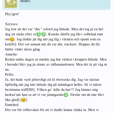
Medlem
Hej igen!
Xerxses:
Jag tror att det var "din " solstol jag hittade. Men det tog ju en hel
dag att städa efter er
. Kanske därför jag blev solbränd runt
om
. Jag tänkte på dig när jag låg i värmen och spann som en
katt[8)]. Det var annant när du var där, stackare. Hoppas du får
bättre väder nästa gång.
Annelie:
Redan andra dagen så märkte jag hur värken i kroppen lättade. Men
i huvudet blev jag ju sämre av inflammationen. Men det är på väg ut
nu.
Pellis:
Ja, det hade varit jätteroligt att få överraska dig. Jag var nästan
lipfärdig när jag inte hittade dig på måndagen heller. Så vi måste
bestämma träff[8D]. Vilken go` kille du har!!! Jag känner mig
hedrad när han sa att vi var jämngamla
. förstår om du inte blev
lika glad[}
]
Emtehed:
Det var för välbevakat för att vi skulle kunna slinka in. Men vi