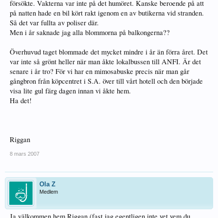
försökte. Vakterna var inte på det humöret. Kanske beroende på att
på natten hade en bil kört rakt igenom en av butikerna vid stranden.
Så det var fullta av poliser där.
Men i år saknade jag alla blommorna på balkongerna??
Överhuvud taget blommade det mycket mindre i år än förra året. Det
var inte så grönt heller när man åkte lokalbussen till ANFI. Är det
senare i år tro? För vi har en mimosabuske precis när man går
gångbron från köpcentret i S.A. över till vårt hotell och den började
visa lite gul färg dagen innan vi åkte hem.
Ha det!
Riggan
8 mars 2007
Ola Z
Medlem
Ja,välkommen hem Riggan (fast jag egentligen inte vet vem du