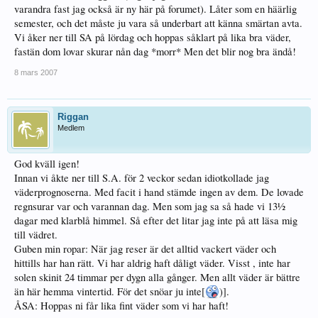
varandra fast jag också är ny här på forumet). Låter som en häärlig
semester, och det måste ju vara så underbart att känna smärtan avta.
Vi åker ner till SA på lördag och hoppas såklart på lika bra väder,
fastän dom lovar skurar nån dag *morr* Men det blir nog bra ändå!
8 mars 2007
Riggan
Medlem
God kväll igen!
Innan vi åkte ner till S.A. för 2 veckor sedan idiotkollade jag
väderprognoserna. Med facit i hand stämde ingen av dem. De lovade
regnsurar var och varannan dag. Men som jag sa så hade vi 13½
dagar med klarblå himmel. Så efter det litar jag inte på att läsa mig
till vädret.
Guben min ropar: När jag reser är det alltid vackert väder och
hittills har han rätt. Vi har aldrig haft dåligt väder. Visst , inte har
solen skinit 24 timmar per dygn alla gånger. Men allt väder är bättre
än här hemma vintertid. För det snöar ju inte[
)].
ÅSA: Hoppas ni får lika fint väder som vi har haft!