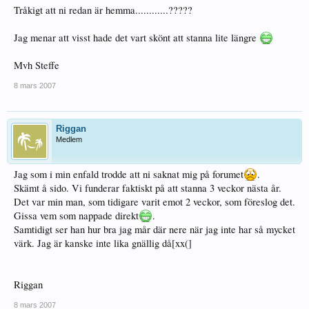
Tråkigt att ni redan är hemma............?????
Jag menar att visst hade det vart skönt att stanna lite längre
Mvh Steffe
8 mars 2007
Riggan
Medlem
Jag som i min enfald trodde att ni saknat mig på forumet
.
Skämt å sido. Vi funderar faktiskt på att stanna 3 veckor nästa år.
Det var min man, som tidigare varit emot 2 veckor, som föreslog det.
Gissa vem som nappade direkt
.
Samtidigt ser han hur bra jag mår där nere när jag inte har så mycket
värk. Jag är kanske inte lika gnällig då[xx(]
Riggan
8 mars 2007