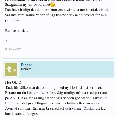
är...ganska ny här på forumet
)
Det låter härligt det där ,ser fram emot vår resa ner i maj,det borde
väl inte vara sämre väder då,jag behöver också en dos sol för min
psoreasis.
Buenas tardes.
Z
8 mars 2007
Riggan
Medlem
Hej Ola Z!
Tack för välkomnandet och roligt med nytt folk här på forumet.
Förstår att du längtar efter solen. Såg otroligt många med psoriasis
på ANFI. Kan tänka mig att den vita sanden gör att det "läker" ut
för en tid. Vet ju att Rogman brukar må bättre efter sin resa dit.
Även vi som har värk mår bra med sol och värme. Önskar att jag
kunde stannat längre.