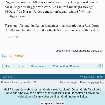
Riggan: välkommen till den svenska våren...Ja Anfi ja, du skojar väl
när du säger att flaggan var kvar? ...så ni träffade några trevliga
PSOare från Norge. Ja det e mest norrbaggar där..på VM..men
trevliga e dom.
Föresten...får inte du åka på landstings finansierade resor?...i Norge
får alla som behöver åka...åka ofta 1-3/ år. Kanske skulle flytta dit?
9 mars 2007
(Logga in eller registrera dig för att svara.)
1
2
Nästa >
Hem
Forum
Gran Canaria
Prat om Gran Canaria
Svenska
Kontakta oss
Hjälp
Forum software by XenForo™
Forumets regler
Personuppgiftspolicy
Hej! På den här webbsidan används kakor (cookies). De används för att göra
användarupplevelsen bättre och för statistik. Om du fortsätter att använda
webbsidan så samtycker du till användningen av kakor.
Acceptera
Mer info