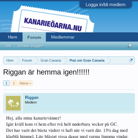
Logga in/bli medlem
Hem
Medlemmar
Forum
Sök
Senaste inläggen
Hem
Forum
Gran Canaria
Prat om Gran Canaria
Riggan är hemma igen!!!!!!
1
2
Nästa >
Riggan
Medlem
Hej, alla mina kanarievänner!
Igår kväll kom vi hem efter två helt underbara veckor på GC.
Det har varit det bästa vädret vi haft när vi varit där. 13½ dag med
klarblå himmel. Lite blåsigt vissa dagar med varma ljumma vindar.