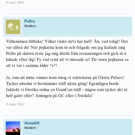
8 mars 2007
Pellis
Medlem
Välkommen tillbaka! Vilket väder ni/vi har haft! Åh, vad roligt! Det
var alltså du! När pojkarna kom in och frågade om jag kallade mig
Pellis på datorn reste jag mig direkt från restaurangen och gick ut å
kikade efter dig! Fy vad synd att vi missade er! De stora pojkarna sa
att vi var i samma ålder *s*!
Ja, iom att mina vänner kom intog vi solstolarna på Gloria Palace!
Tycker absolut vi bestämmer träff nästa gång! Egentligen borde
faktiskt vi försöka ordna en GranCan träff - någon som tycker det är
helt galet eller? Antingen på GC eller i Svedala!
8 mars 2007
AnneliH
Medlem