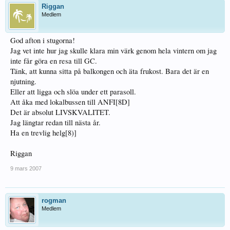
Riggan
Medlem
God afton i stugorna!
Jag vet inte hur jag skulle klara min värk genom hela vintern om jag
inte får göra en resa till GC.
Tänk, att kunna sitta på balkongen och äta frukost. Bara det är en
njutning.
Eller att ligga och slöa under ett parasoll.
Att åka med lokalbussen till ANFI[8D]
Det är absolut LIVSKVALITET.
Jag längtar redan till nästa år.
Ha en trevlig helg[8)]
Riggan
9 mars 2007
rogman
Medlem