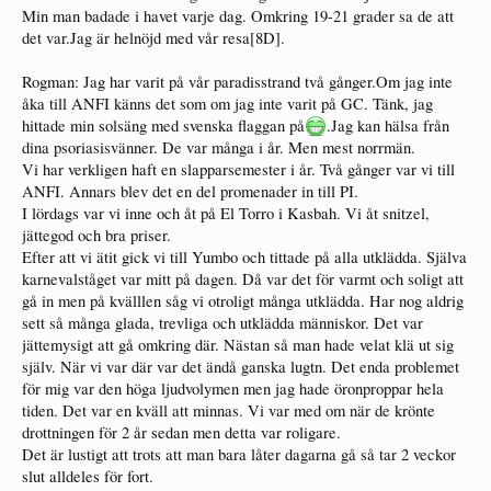
Min man badade i havet varje dag. Omkring 19-21 grader sa de att
det var.Jag är helnöjd med vår resa[8D].
Rogman: Jag har varit på vår paradisstrand två gånger.Om jag inte
åka till ANFI känns det som om jag inte varit på GC. Tänk, jag
hittade min solsäng med svenska flaggan på
.Jag kan hälsa från
dina psoriasisvänner. De var många i år. Men mest norrmän.
Vi har verkligen haft en slapparsemester i år. Två gånger var vi till
ANFI. Annars blev det en del promenader in till PI.
I lördags var vi inne och åt på El Torro i Kasbah. Vi åt snitzel,
jättegod och bra priser.
Efter att vi ätit gick vi till Yumbo och tittade på alla utklädda. Själva
karnevalståget var mitt på dagen. Då var det för varmt och soligt att
gå in men på kvälllen såg vi otroligt många utklädda. Har nog aldrig
sett så många glada, trevliga och utklädda människor. Det var
jättemysigt att gå omkring där. Nästan så man hade velat klä ut sig
själv. När vi var där var det ändå ganska lugtn. Det enda problemet
för mig var den höga ljudvolymen men jag hade öronproppar hela
tiden. Det var en kväll att minnas. Vi var med om när de krönte
drottningen för 2 år sedan men detta var roligare.
Det är lustigt att trots att man bara låter dagarna gå så tar 2 veckor
slut alldeles för fort.