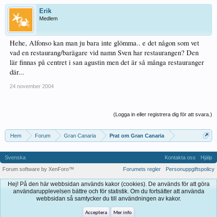
Erik
Medlem
Hehe, Alfonso kan man ju bara inte glömma.. e det någon som vet
vad en restaurang/barägare vid namn Sven har restaurangen? Den
lär finnas på centret i san agustin men det är så många restauranger
där...
24 november 2004
(Logga in eller registrera dig för att svara.)
Hem
Forum
Gran Canaria
Prat om Gran Canaria
Svenska
Kontakta oss
Hjälp
Forum software by XenForo™
Forumets regler
Personuppgiftspolicy
Hej! På den här webbsidan används kakor (cookies). De används för att göra
användarupplevelsen bättre och för statistik. Om du fortsätter att använda
webbsidan så samtycker du till användningen av kakor.
Acceptera
Mer info