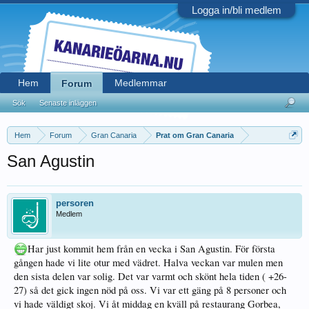
Logga in/bli medlem
Hem
Medlemmar
Forum
Sök
Senaste inläggen
Hem
Forum
Gran Canaria
Prat om Gran Canaria
San Agustin
persoren
Medlem
Har just kommit hem från en vecka i San Agustin. För första
gången hade vi lite otur med vädret. Halva veckan var mulen men
den sista delen var solig. Det var varmt och skönt hela tiden ( +26-
27) så det gick ingen nöd på oss. Vi var ett gäng på 8 personer och
vi hade väldigt skoj. Vi åt middag en kväll på restaurang Gorbea,