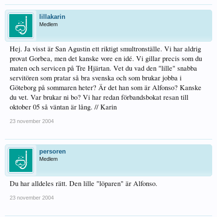
lillakarin
Medlem
Hej. Ja visst är San Agustin ett riktigt smultronställe. Vi har aldrig
provat Gorbea, men det kanske vore en idé. Vi gillar precis som du
maten och servicen på Tre Hjärtan. Vet du vad den "lille" snabba
servitören som pratar så bra svenska och som brukar jobba i
Göteborg på sommaren heter? Är det han som är Alfonso? Kanske
du vet. Var brukar ni bo? Vi har redan förbandsbokat resan till
oktober 05 så väntan är lång. // Karin
23 november 2004
persoren
Medlem
Du har alldeles rätt. Den lille "löparen" är Alfonso.
23 november 2004