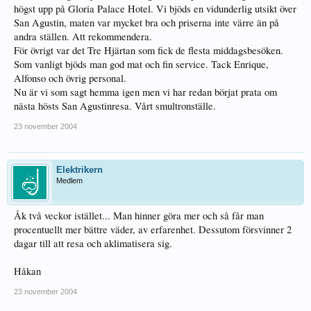
högst upp på Gloria Palace Hotel. Vi bjöds en vidunderlig utsikt över
San Agustin, maten var mycket bra och priserna inte värre än på
andra ställen. Att rekommendera.
För övrigt var det Tre Hjärtan som fick de flesta middagsbesöken.
Som vanligt bjöds man god mat och fin service. Tack Enrique,
Alfonso och övrig personal.
Nu är vi som sagt hemma igen men vi har redan börjat prata om
nästa hösts San Agustinresa. Vårt smultronställe.
23 november 2004
Elektrikern
Medlem
Åk två veckor istället... Man hinner göra mer och så får man
procentuellt mer bättre väder, av erfarenhet. Dessutom försvinner 2
dagar till att resa och aklimatisera sig.
Håkan
23 november 2004