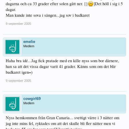
dagarna och ca 33 grader efter solen gått ner. [}
]Det höll i sig i 5
dagar.
Man kunde inte sova i sängen...jag sov i badkaret
9 september 2005
emelie
Medlem
Haha bra idé...Jag fick pratade med en kille nyss som bor därnere,
han sa att det vissa dagar varit 41 grader. Känns som om det blir
badkaret igen=)
9 september 2005
cowgirl69
Medlem
Nyss hemkommen från Gran Canaria... svettigt värre i 3 nätter om
jag inte mins fel, ryktades om att det skulle bli fler nätter men vi