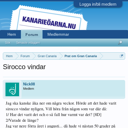
Logga in/bli medlem
Hem
Medlemmar
Forum
Sök
Senaste inläggen
Hem
Forum
Gran Canaria
Prat om Gran Canaria
Sirocco vindar
Nick08
Medlem
Jag ska kanske åka ner om några veckor. Hörde att det hade varit
sirocco vindar nyligen, Vill höra från någon som var där då:
1/ Har det varit det och o så fall hur varmt var det? [8D]
2/Varade de länge?
Jag var nere förra året i augusti... då hade vi nästan 50 grader på