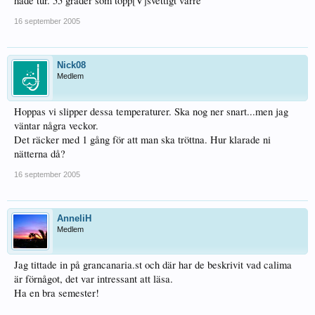
hade tur. 55 grader som topp[V]svettigt värre
16 september 2005
Nick08
Medlem
Hoppas vi slipper dessa temperaturer. Ska nog ner snart...men jag
väntar några veckor.
Det räcker med 1 gång för att man ska tröttna. Hur klarade ni
nätterna då?
16 september 2005
AnneliH
Medlem
Jag tittade in på grancanaria.st och där har de beskrivit vad calima
är förnågot, det var intressant att läsa.
Ha en bra semester!