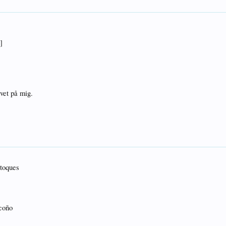
]
uvet på mig.
 toques
 coño