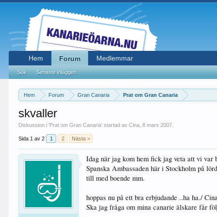
Hem
Medlemmar
Forum
Sök
Senaste inläggen
Hem
Forum
Gran Canaria
Prat om Gran Canaria
skvaller
Diskussion i '
Prat om Gran Canaria
' startad av
Cina
,
8 mars 2007
.
Sida 1 av 2
1
2
Nästa >
Idag när jag kom hem fick jag veta att vi var b
Spanska Ambassaden här i Stockholm på lördag,
till med boende mm.
hoppas nu på ett bra erbjudande ..ha ha./ Cin
Ska jag fråga om mina canarie älskare får fö