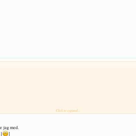
Click to expand...
de jag med.
[}
]