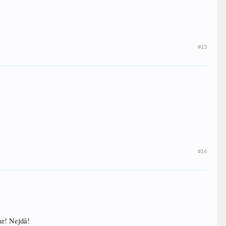
#13
#14
var! Nejdå!