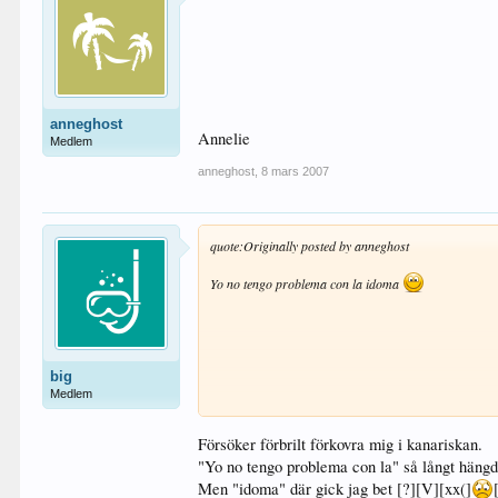
anneghost
Annelie
Medlem
anneghost
,
8 mars 2007
quote:
Originally posted by anneghost
Yo no tengo problema con la idoma
big
Medlem
Annelie
Försöker förbrilt förkovra mig i kanariskan.
"Yo no tengo problema con la" så långt häng
Men "idoma" där gick jag bet [?][V][xx(]