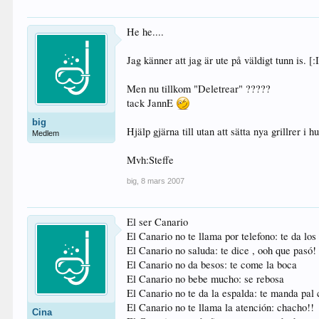
He he....
Jag känner att jag är ute på väldigt tunn is. [:I
Men nu tillkom "Deletrear" ?????
tack JannE
big
Hjälp gjärna till utan att sätta nya grillrer i h
Medlem
Mvh:Steffe
big
,
8 mars 2007
El ser Canario
El Canario no te llama por telefono: te da los
El Canario no saluda: te dice , ooh que pasó!
El Canario no da besos: te come la boca
El Canario no bebe mucho: se rebosa
El Canario no te da la espalda: te manda pal
El Canario no te llama la atención: chacho!!
Cina