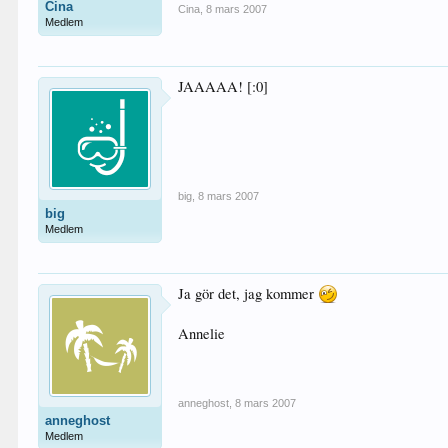
Cina
Cina
,
8 mars 2007
Medlem
JAAAAA! [:0]
big
,
8 mars 2007
big
Medlem
Ja gör det, jag kommer
Annelie
anneghost
,
8 mars 2007
anneghost
Medlem