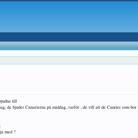
judna till
 de bjuder Canarierna på middag..varför ..de vill att de Canrier som bor i 
a
lja med ?