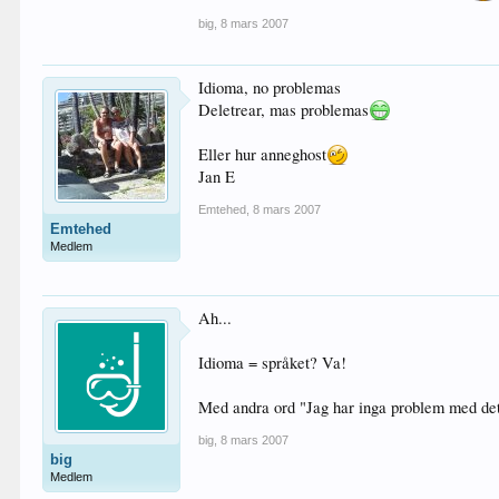
big
,
8 mars 2007
Idioma, no problemas
Deletrear, mas problemas
Eller hur anneghost
Jan E
Emtehed
,
8 mars 2007
Emtehed
Medlem
Ah...
Idioma = språket? Va!
Med andra ord "Jag har inga problem med det
big
,
8 mars 2007
big
Medlem