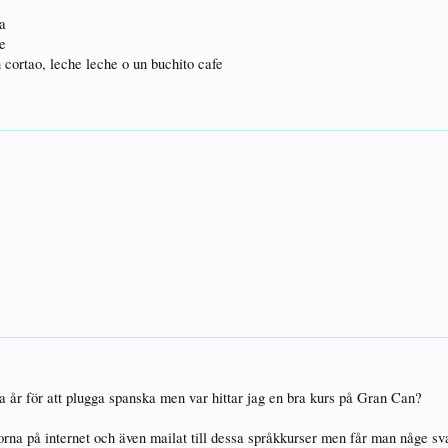
ua
de
 cortao, leche leche o un buchito cafe
ästa år för att plugga spanska men var hittar jag en bra kurs på Gran Can?
idorna på internet och även mailat till dessa språkkurser men får man någe s