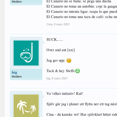
El Canario no se baña: se pega una ducha
Medlem
El Canario no toma un autobús: coje la guag
El Canario no intenta ligar: raspa lo que pue
El Canario no toma una taza de café: echa un
Cina
,
8 mars 2007
SUCK......
Over and aut [xx(]
Jag ger upp.
Tack & hej: Steffe
big
Medlem
big
,
8 mars 2007
Va´vilket initiativ! Kul!
Själv går jag i planer att flytta ner ett tag n
Cina - du kanske vet! Har självklart hittat s