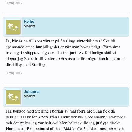
9 maj 2006
Pellis
Medlem
Ja, här är en till som väntar på Sterlings vinterbiljetter! Ska bli
spännande att se hur billigt det är när man bokar tidigt. Förra året
tror jag de släpptes någon vecka in i juni. Av förklarliga skäl så
slopar jag Spanair till vintern och satsar hellre några hundra extra på
direktflyg med Sterling.
9 maj 2006
Johanna
Medlem
Jag bokade med Sterling i början av maj förra året. Jag fick då
betala 7000 kr för 3 pers från Landvetter via Köpenhamn i november
och det tycker jag var helt ok! Men helst skulle jag ju flyga direkt.
Har sett att Britannina skall ha 12444 kr för 3 stolar i november och