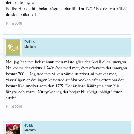
det är lite mycket.....
Pellis: Har du fått bokat några stolar till den 17/5? För det var väl då
du skulle åka också?
9 maj 2006
Pellis
Medlem
Nej jag har inte bokat ännu men måste göra det ikväll eller imorgon.
Nu kostar det cirkus 1.740:-/per med mat, dyrt eftersom det imorgon
kostar 700:-! Jag tror inte vi kan vänta ut priset så mycket mer,
visserligen är det ingen katastrof att åka veckan efter eftersom det
kostar lika mycket som den 17/5. Det är bara lääängtan som blir
längre och värre! Nu tycker jag det börjar bli riktigt jobbigt! *stor
suck*
9 maj 2006
evaa
Medlem