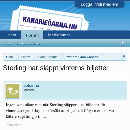
Logga in/bli medlem
Hem
Medlemmar
Forum
Sök
Senaste inläggen
Hem
Forum
Gran Canaria
Prat om Gran Canaria
Sterling har släppt vinterns biljetter
Johanna
Medlem
Ingen som råkar veta när Sterling släpper sina biljetter för
vintersäsongen? Jag har försökt att ringa och fråga men det var
lättare sagt än gjort......
9 maj 2006