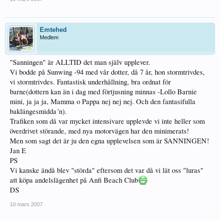
Emtehed
Medlem
"Sanningen" är ALLTID det man själv upplever.
Vi bodde på Sunwing -94 med vår dotter, då 7 år, hon stormtrivdes,
vi stormtrivdes. Fantastisk underhållning, bra ordnat för
barne(dottern kan än i dag med förtjusning minnas -Lollo Barnie
mini, ja ja ja, Mamma o Pappa nej nej nej. Och den fantasifulla
baklängesmidda´n).
Trafiken som då var mycket intensivare upplevde vi inte heller som
överdrivet störande, med nya motorvägen har den minimerats!
Men som sagt det är ju den egna upplevelsen som är SANNINGEN!
Jan E
PS
Vi kanske ändå blev "störda" eftersom det var då vi lät oss "luras"
att köpa andelslägenhet på Anfi Beach Club
DS
10 mars 2007