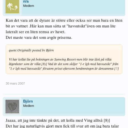
n/a
Medlem
Kan det vara att de dyrare är större eller ocksa ser man bara en liten
bit av vattnet .Här kan man sätta ut "havsutsikt"även om man lite
lateralt ser en liten remsa av havet.
Det maste vara det som avgör priserna.
quote:
Originally posted by Björn
Vi har kollat lite på bokningen av Sunwing Resort men blir inte klok på vilka
lägenheter som är vilka [8)] Vad är det som skiljer "1-r lgh med havsutsikt" från
"1-r lgh med havsutsikt" förutom priset eftersom benämningen är densamma [?]
30 mars 2007
Björn
Medlem
Jaaaa, att jag inte tänkte på det, att kolla med Ving alltså [8)]
Det har jag naturligtvis gjort men fick till svar att om jag bara talar