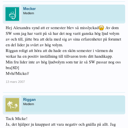
Mecker
Medlem
Hej Alexandra synd att er semester blev så misslyckad
Av dom
SW som jag har varit på så har det nog varit ganska hög ljud volym
av och till, jätte bra att dela med sig av sina erfarenheter på forumet
en del lider ju svårt av hög volym.
Riggan roligt att höra att du hade en skön semester i värmen du
verkar ha en positiv inställning till tillvaron trots ditt handikapp.
Min fru lider inte av hög ljudvolym som tur är så SW passar nog oss
bra[8D]
Mvh//Micke//
13 mars 2007
Riggan
Medlem
Tack Micke!
Ja, det hjälper ju knappast att vara negativ och gnälla på allt. Jag