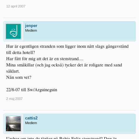
12 april 2007
jenper
Medlem
Hur är egentligen stranden som ligger inom nått slags gångavstånd
till detta hotell?
Har fått för mig att det är en stenstrand....
Mina småkillar (och jag också) tycker det är roligare med sand
såklart.
Nån som vet?
22/8-07 till Sw/Arguineguin
2 maj 2007
cattis2
Medlem
Undrar om inte du tänker på Bahia Feliz stenstrand? Den är