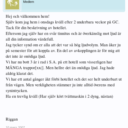
Medlem
Hej och välkommen hem!
Själv kom jag hem i onsdags kväll efter 2 underbara veckor på GC.
Tack för din beskrivning av hotellet.
Eftersom jag själv har en svår tinnitus och är överkänslig mot ljud är
all din information värdefull.
Jag tycker synd om er alla att det var så hög ljudvolym. Man åker ju
på semester för att koppla av. En del av avkopplingen är för mig att
det inte är onödiga ljud.
Vi har nu bott 3 år i rad i S.A. på ett hotell som visserligen har
MÅNGA trappor[xx(]. Men hellre det än onödiga ljud. Jag hade
aldrig klarat det.
Vi har ett antal gånger åkt förbi hotellet och det ser helt underbart ut
från vägen. Men verkligheten stämmer ju inte alltid överens med
synintrycken.
Ha en trevlig kväll (Har själv kört tvättmaskin i 2 dyng, nästan)
Riggan
10 mars 2007