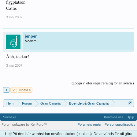
flygplatsen.
Cattis
3 maj 2007
jenper
Medlem
Åhh, tackar!
3 maj 2007
(Logga in eller registrera dig för att svara.)
1
2
Nästa >
Hem
Forum
Gran Canaria
Boende på Gran Canaria
Svenska
Kontakta oss
Hjälp
Forum software by XenForo™
Forumets regler
Personuppgiftspolicy
Hej! På den här webbsidan används kakor (cookies). De används för att göra