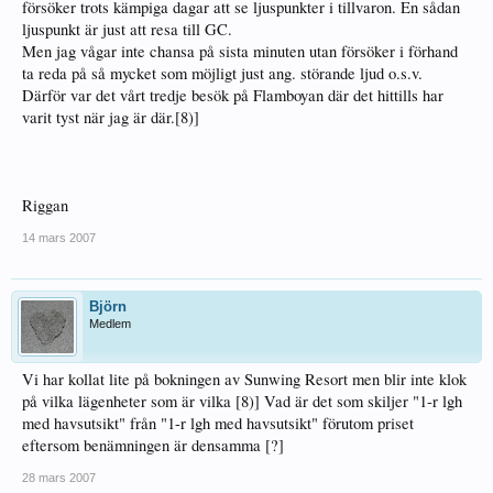
försöker trots kämpiga dagar att se ljuspunkter i tillvaron. En sådan
ljuspunkt är just att resa till GC.
Men jag vågar inte chansa på sista minuten utan försöker i förhand
ta reda på så mycket som möjligt just ang. störande ljud o.s.v.
Därför var det vårt tredje besök på Flamboyan där det hittills har
varit tyst när jag är där.[8)]
Riggan
14 mars 2007
Björn
Medlem
Vi har kollat lite på bokningen av Sunwing Resort men blir inte klok
på vilka lägenheter som är vilka [8)] Vad är det som skiljer "1-r lgh
med havsutsikt" från "1-r lgh med havsutsikt" förutom priset
eftersom benämningen är densamma [?]
28 mars 2007