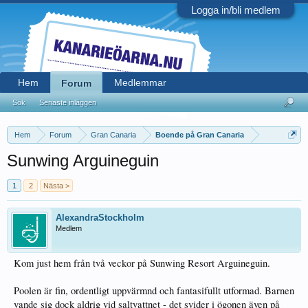
Logga in/bli medlem
Hem
Medlemmar
Forum
Sök
Senaste inläggen
Hem
Forum
Gran Canaria
Boende på Gran Canaria
Sunwing Arguineguin
1
2
Nästa >
AlexandraStockholm
Medlem
Kom just hem från två veckor på Sunwing Resort Arguineguin.
Poolen är fin, ordentligt uppvärmnd och fantasifullt utformad. Barnen
vande sig dock aldrig vid saltvattnet - det svider i ögonen även på