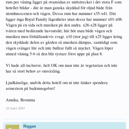
rum per våning ligger på ovansidan av mittstrecket i det stora F som
hotellet bildar - där är man ganska skyddad för oljud både från
utomhusscenen och vägen. Dessa rum har nummer x35-x41. Där
ligger inga Royal Family lägenheter utan dessa har nummer x01-x08:
Vägen på en sida och musiken på den andra. x26-x28 ligger på
tvären med bedårande havsutsikt; här hör man både vägen och
musiken men förhållandevis svagt. x10 (tror jag) till x25 ligger kring
den skyddade delen av gården så musiken dämpas, samtidigt som
vägen svänger lite och inte bullrar fullt så mycket. Vägen löper
utmed våning 5-6 så den blir tystare först uppe på plan 8.
Vi hade all-inclusive, helt OK om man inte är vegetarian och inte
har så stort behov av omväxling.
Ljudkänsliga, undvik detta hotell om ni inte tänker spendera
semestern på badrumsgolvet!
Annika, Bromma
10 mars 2007
Riggan