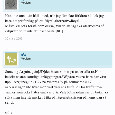
Medlem
Kan inte annat än hålla med, när jag försökte förklara så fick jag
bara ett prisförslag på ett "dyrt" alternativ=Royal.
Måste väl iofs förstå dem också, vill de att jag ska återkomma så
erbjuder de ju inte det näst bästa [8D]
30 mars 2007
n/a
Medlem
Sunwing Arguineguin[8D]det bästa vi bott på under alla år.Har
besökt nästan samtliga anläggningar(SW)våra vuxna barn har växt
upp i Arguineguin (1-2v på vintern+3v på sommaren)i 17
år.Visseligen lite livat men värt varenda tillfälle.Har träffat nya
vänner som också återvänt varje år.Välj butikssidan när du bokar så
störs man inte så mycket.Titta på lägenhetsskissen på hemsidan så
ser du.
solis