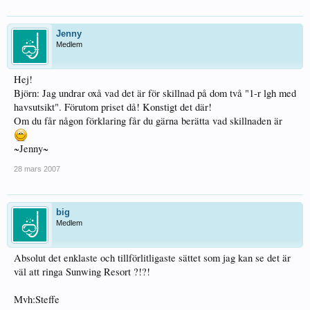
Jenny
Medlem
Hej!
Björn: Jag undrar oxå vad det är för skillnad på dom två "1-r lgh med
havsutsikt". Förutom priset då! Konstigt det där!
Om du får någon förklaring får du gärna berätta vad skillnaden är
~Jenny~
28 mars 2007
big
Medlem
Absolut det enklaste och tillförlitligaste sättet som jag kan se det är
väl att ringa Sunwing Resort ?!?!
Mvh:Steffe