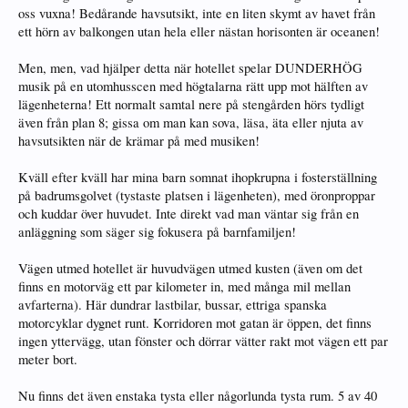
oss vuxna! Bedårande havsutsikt, inte en liten skymt av havet från
ett hörn av balkongen utan hela eller nästan horisonten är oceanen!
Men, men, vad hjälper detta när hotellet spelar DUNDERHÖG
musik på en utomhusscen med högtalarna rätt upp mot hälften av
lägenheterna! Ett normalt samtal nere på stengården hörs tydligt
även från plan 8; gissa om man kan sova, läsa, äta eller njuta av
havsutsikten när de krämar på med musiken!
Kväll efter kväll har mina barn somnat ihopkrupna i fosterställning
på badrumsgolvet (tystaste platsen i lägenheten), med öronproppar
och kuddar över huvudet. Inte direkt vad man väntar sig från en
anläggning som säger sig fokusera på barnfamiljen!
Vägen utmed hotellet är huvudvägen utmed kusten (även om det
finns en motorväg ett par kilometer in, med många mil mellan
avfarterna). Här dundrar lastbilar, bussar, ettriga spanska
motorcyklar dygnet runt. Korridoren mot gatan är öppen, det finns
ingen yttervägg, utan fönster och dörrar vätter rakt mot vägen ett par
meter bort.
Nu finns det även enstaka tysta eller någorlunda tysta rum. 5 av 40