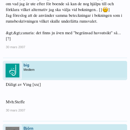
om vad jag är ute efter för boende så kan de nog hjälpa till och
förklara vilket alternativ jag ska välja vid bokningen.. [}
]
Jag föreslog att de använder samma beteckningar i bokningen som i
rumsbeskrivningen vilket skulle underlätta rumsvalet.
&gt;&gt;canaria: det finns ju även med "begränsad havsutsikt" så...
[?]
30 mars 2007
big
Medlem
Dåligt av Ving [xx(]
Mvh:Steffe
30 mars 2007
Björn