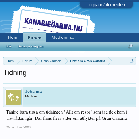
Logga in/bli medlem
Hem
Medlemmar
Forum
Sök
Senaste inläggen
Hem
Forum
Gran Canaria
Prat om Gran Canaria
Tidning
Johanna
Medlem
Tänkte bara tipsa om tidningen "Allt om resor" som jag fick hem i
brevlådan igår. Där finns flera sidor om utflykter på Gran Canaria!
25 oktober 2006