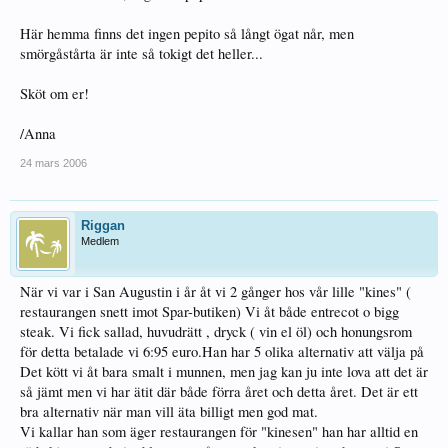
Här hemma finns det ingen pepito så långt ögat når, men
smörgåstårta är inte så tokigt det heller...
Sköt om er!
/Anna
24 mars 2006
Riggan
Medlem
När vi var i San Augustin i år åt vi 2 gånger hos vår lille "kines" (
restaurangen snett imot Spar-butiken) Vi åt både entrecot o bigg
steak. Vi fick sallad, huvudrätt , dryck ( vin el öl) och honungsrom
för detta betalade vi 6:95 euro.Han har 5 olika alternativ att välja på
Det kött vi åt bara smalt i munnen, men jag kan ju inte lova att det är
så jämt men vi har ätit där både förra året och detta året. Det är ett
bra alternativ när man vill äta billigt men god mat.
Vi kallar han som äger restaurangen för "kinesen" han har alltid en