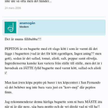
inte ute så ofta men det händer...
24 mars 2006
anamogán
Medlem
Det är mums fillibabba!!!
PEPITOS är en baguette med ett slags kött i som är varmt då det
läggs i baguetten (vad är det för kött egentligen, Ingen aning?? men
gott), sedan är det sallad, tomat, alioli, salt, peppar samt olivolja.
Ingredienserna kanske kan variera från ställe till ställe, men det är i
huvudsak en JÄTTE fylld baguette med varmt kött, sallad och alioli
i!
Man kan även köpa pepito på barer i tex köpcentret i San Fernando
så det behöver nog inte bara vara just en "korv-moj" där pepitos
finns.
Jag rekommenderar denna härliga baguette som ni bara MÅSTE äta
när ni är där nere, säg bara pepito och de vet direkt vad ni vill ha!!