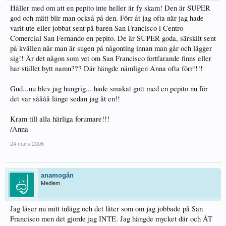
Håller med om att en pepito inte heller är fy skam! Den är SUPER
god och mätt blir man också på den. Förr åt jag ofta när jag hade
varit ute eller jobbat sent på baren San Francisco i Centro
Comercial San Fernando en pepito. De är SUPER goda, särskilt sent
på kvällen när man är sugen på någonting innan man går och lägger
sig!! Är det någon som vet om San Francisco fortfarande finns eller
har stället bytt namn??? Där hängde nämligen Anna ofta förr!!!!
Gud...nu blev jag hungrig... hade smakat gott med en pepito nu för
det var såååå länge sedan jag åt en!!
Kram till alla härliga forumare!!!
/Anna
24 mars 2006
anamogán
Medlem
Jag läser nu mitt inlägg och det låter som om jag jobbade på San
Francisco men det gjorde jag INTE. Jag hängde mycket där och ÅT