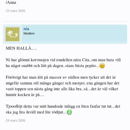
/Anna
23 mars 2006
n/a
Medlem
MEN HALLÅ.....
Ni har glömnt korvmojen vid rondellen nära Cita..om man bara vill
ha något snabbt och lätt på dagen..stans bästa pepito...
Förövrigt har man ätit på massor av ställen men tycker att det är
ungefär samma stil många gånger och menyer..ena gången har det
varit toppen sen nästa gång inte alls lika bra..så...det är väl vilket
humör kocken är på....
Tjoooflöjt detta var mitt hundrade inlägg en liten fanfar tut tut...det
ska jag fira ikväll med lite rödtjut...
24 mars 2006