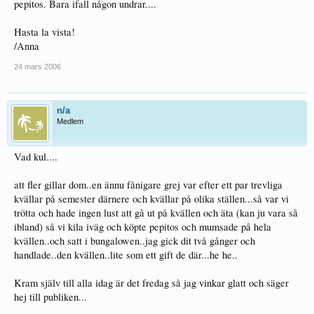
pepitos. Bara ifall någon undrar....
Hasta la vista!
/Anna
24 mars 2006
n/a
Medlem
Vad kul....
att fler gillar dom..en ännu fånigare grej var efter ett par trevliga
kvällar på semester därnere och kvällar på olika ställen...så var vi
trötta och hade ingen lust att gå ut på kvällen och äta (kan ju vara så
ibland) så vi kila iväg och köpte pepitos och mumsade på hela
kvällen..och satt i bungalowen..jag gick dit två gånger och
handlade..den kvällen..lite som ett gift de där...he he..
Kram själv till alla idag är det fredag så jag vinkar glatt och säger
hej till publiken...