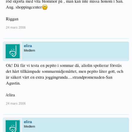
röd skjorta med vita blommor på , man kan inte missa honom i San.
Aug. shoppingcenter
Riggan
24 mars 2006
elira
Medlem
Ok! Då får vi testa en pepito i sommar då, aliolin spolierar förstås
det hårt tillkämpade sommarmidjemåttet, men pepito låter gott, och
är säkert värt en extra joggingrunda....strandpromenaden-San
Agustin.
/elira
24 mars 2006
elira
Medlem