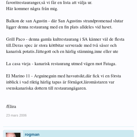
favoritrestauranger,så vi får en lista att välja ur.
Här kommer några från mig.
Balkon de san Agustin - där San Agustins strandpromenad slutar
ligger denna restaurang med en fin plats alldeles vid havet.
Grill Paco - denna gamla kultrestaurang i SA känner väl de flesta
till.Deras spec är stora köttbitar serverade med två såser och
kanarisk potatis.Jättegott och en härlig stämning,inne eller ute
La casa vieja - kanarisk restaurang utmed vägen mot Fataga.
El Marino 11 - Arguineguin med havsutsikt,där fick vi en första
inblick i vad riktig härlig tapas är förnågot,läromästaren var
svenskanariska dottern till restaurangägaren.
/Elira
23 mars 2006
rogman