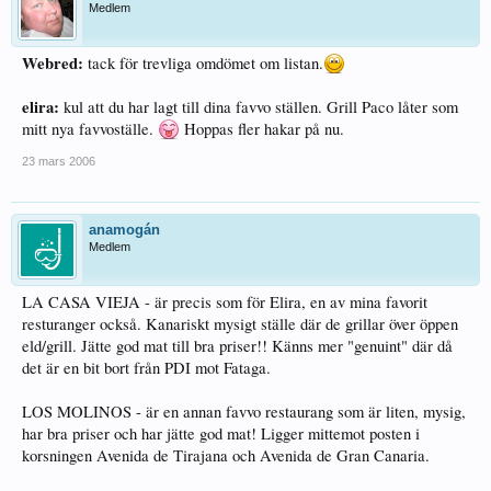
Medlem
Webred:
tack för trevliga omdömet om listan.
elira:
kul att du har lagt till dina favvo ställen. Grill Paco låter som
mitt nya favvoställe.
Hoppas fler hakar på nu.
23 mars 2006
anamogán
Medlem
LA CASA VIEJA - är precis som för Elira, en av mina favorit
resturanger också. Kanariskt mysigt ställe där de grillar över öppen
eld/grill. Jätte god mat till bra priser!! Känns mer "genuint" där då
det är en bit bort från PDI mot Fataga.
LOS MOLINOS - är en annan favvo restaurang som är liten, mysig,
har bra priser och har jätte god mat! Ligger mittemot posten i
korsningen Avenida de Tirajana och Avenida de Gran Canaria.