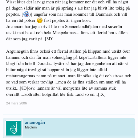
Visst låter det larvigt men när jag kommer ner dit och vill ha något
på dagen sådär när man är på språng s.a.s har jag blivit lite tokig på
pepitos..[
)] ungefär som när man kommer till Danmark och vill
ha en röd pölser
fast pepitos är ingen korv.
Jo annars har jag skrivit lite om Sonnenlandhöjden med suverän
utsikt mot havet och hela Maspolamas....finns ett flertal bra ställen
där som jag varit på..[8D]
Arguineguin finns också ett flertal ställen på klippan med utsikt över
hamnen och där får man solnedgång på köpet...ställena ligger inte
långt från hotell Dorada...tyvärr så har jag den egenheten att när vi
hittar något trevligt så hoppar vi in jag lägger inte alltid
restaurangernas namn på minnet..man får söka sig dit och strosa och
se vad som verkar trevligt ...men de är fina ställen om man vill ha
utsikt...[8D]osv...annars är väl menyerna lite av samma stuk
överallt....kötträtter kolgrillat lite fisk...and so on...[:X]
24 mars 2006
anamogán
Medlem