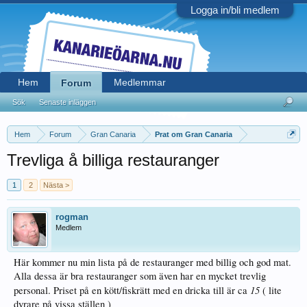
Logga in/bli medlem
Hem
Medlemmar
Forum
Sök
Senaste inläggen
Hem
Forum
Gran Canaria
Prat om Gran Canaria
Trevliga å billiga restauranger
1
2
Nästa >
rogman
Medlem
Här kommer nu min lista på de restauranger med billig och god mat.
Alla dessa är bra restauranger som även har en mycket trevlig
15
personal. Priset på en kött/fiskrätt med en dricka till är ca
( lite
dyrare på vissa ställen )