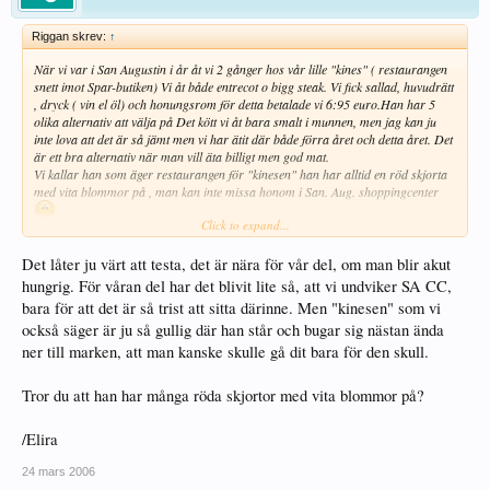
Riggan skrev:
↑
När vi var i San Augustin i år åt vi 2 gånger hos vår lille "kines" ( restaurangen
snett imot Spar-butiken) Vi åt både entrecot o bigg steak. Vi fick sallad, huvudrätt
, dryck ( vin el öl) och honungsrom för detta betalade vi 6:95 euro.Han har 5
olika alternativ att välja på Det kött vi åt bara smalt i munnen, men jag kan ju
inte lova att det är så jämt men vi har ätit där både förra året och detta året. Det
är ett bra alternativ när man vill äta billigt men god mat.
Vi kallar han som äger restaurangen för "kinesen" han har alltid en röd skjorta
med vita blommor på , man kan inte missa honom i San. Aug. shoppingcenter
Click to expand...
Riggan
Det låter ju värt att testa, det är nära för vår del, om man blir akut
hungrig. För våran del har det blivit lite så, att vi undviker SA CC,
bara för att det är så trist att sitta därinne. Men "kinesen" som vi
också säger är ju så gullig där han står och bugar sig nästan ända
ner till marken, att man kanske skulle gå dit bara för den skull.
Tror du att han har många röda skjortor med vita blommor på?
/Elira
24 mars 2006