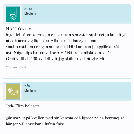
elira
Medlem
HALLO själv....
inget fel på en korvmoj,men har man semester så är det ju kul att gå
ut och unna sig lite extra.Alla har ju sina egna små
smultronställen,och genom forumet här kan man ju upptäcka nåt
nytt.Något tips har du väl xerxes? Nåt romantiskt kanske?
Grattis till de 100 kvidellivitt-jag skålar med ett glas vitt...
24 mars 2006
n/a
Medlem
Jodå Elira helt rätt...
går man ut på kvällen med sin käresta och bjuder på en korvmoj så
hänger väl smockan i luften fniss...