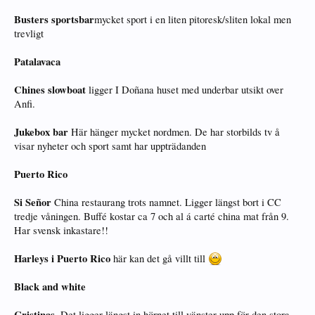
Busters sportsbar
mycket sport i en liten pitoresk/sliten lokal men
trevligt
Patalavaca
Chines slowboat
ligger I Doñana huset med underbar utsikt over
Anfi.
Jukebox bar
Här hänger mycket nordmen. De har storbilds tv å
visar nyheter och sport samt har uppträdanden
Puerto Rico
Si Señor
China restaurang trots namnet. Ligger längst bort i CC
tredje våningen. Buffé kostar ca 7 och al á carté china mat från 9.
Har svensk inkastare!!
Harleys i Puerto Rico
här kan det gå villt till
Black and white
Cristinas.
Det ligger längst in hörnet till vänster upp för den stora