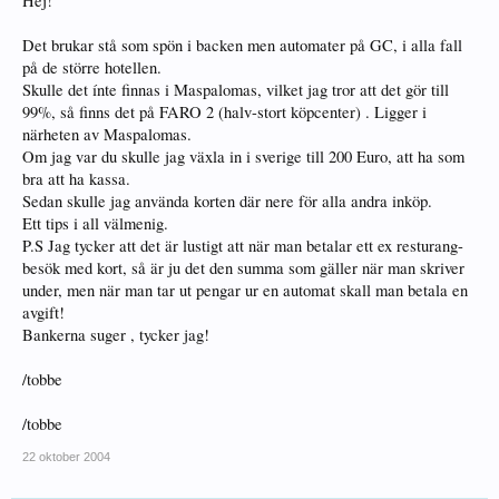
Hej!
Det brukar stå som spön i backen men automater på GC, i alla fall
på de större hotellen.
Skulle det ínte finnas i Maspalomas, vilket jag tror att det gör till
99%, så finns det på FARO 2 (halv-stort köpcenter) . Ligger i
närheten av Maspalomas.
Om jag var du skulle jag växla in i sverige till 200 Euro, att ha som
bra att ha kassa.
Sedan skulle jag använda korten där nere för alla andra inköp.
Ett tips i all välmenig.
P.S Jag tycker att det är lustigt att när man betalar ett ex resturang-
besök med kort, så är ju det den summa som gäller när man skriver
under, men när man tar ut pengar ur en automat skall man betala en
avgift!
Bankerna suger , tycker jag!
/tobbe
/tobbe
22 oktober 2004