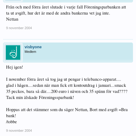
Från och med förra året slutade i varje fall Föreningsparbanken att
ta ut avgift, hur det är med de andra bankerna vet jag inte.
Nettan
9 november 2004
visbyone
Medlem
Hej igen!
I november förra året så tog jag ut pengar i telebanco-apparat....
glad i hågen....sedan när man fick ett kontoutdrag i januari...smack
35 peckos, bara så där....200 euro i näven och 35 spänn för vad????
Tack min älskade Föreningssparbank!
Hoppas att det stämmer som du säger Nettan, Bort med avgift =Bra
bank!
/tobbe
9 november 2004