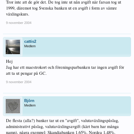
Tror inte att de gör det. De tog inte ut nån avgift när farsan tog ut
1999, däremot tog Svenska banken ut en avgift i form av sämre
växlingskurs.
9 november 2004
cattis2
Medlem
Hej
Jag har ett maestrokort och föreningsparbanken tar ingen avgift för
att ta ut pengar på GC.
9 november 2004
Björn
Medlem
De flesta (alla?) banker tar ut en "avgift", valutaväxlingspåslag,
administrativt påslag, valutaväxlingsavgift (kärt barn har många
namn), några exempel: Skandiabanken 1.65%, Nordea 1,48%,