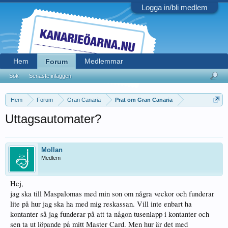
Logga in/bli medlem
Hem
Medlemmar
Forum
Sök
Senaste inläggen
Hem
Forum
Gran Canaria
Prat om Gran Canaria
Uttagsautomater?
Mollan
Medlem
Hej,
jag ska till Maspalomas med min son om några veckor och funderar
lite på hur jag ska ha med mig reskassan. Vill inte enbart ha
kontanter så jag funderar på att ta någon tusenlapp i kontanter och
sen ta ut löpande på mitt Master Card. Men hur är det med