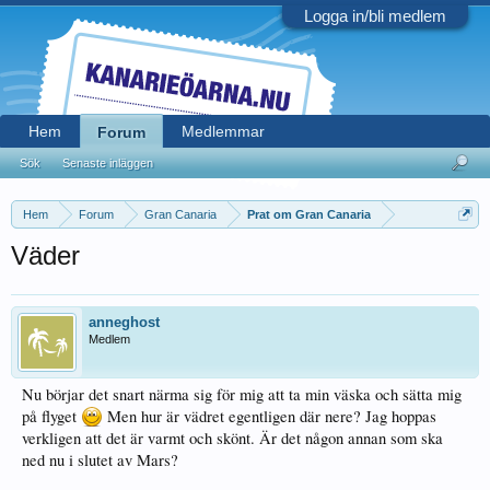
Logga in/bli medlem
Hem
Medlemmar
Forum
Sök
Senaste inläggen
Hem
Forum
Gran Canaria
Prat om Gran Canaria
Väder
anneghost
Medlem
Nu börjar det snart närma sig för mig att ta min väska och sätta mig
på flyget
Men hur är vädret egentligen där nere? Jag hoppas
verkligen att det är varmt och skönt. Är det någon annan som ska
ned nu i slutet av Mars?