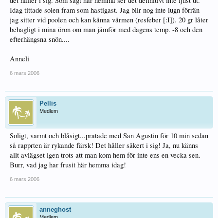
det håller i sig. Som sagt här hemma ser det definitivt inte ljust ut.
Idag tittade solen fram som hastigast. Jag blir nog inte lugn förrän
jag sitter vid poolen och kan känna värmen (resfeber [:I]). 20 gr låter
behagligt i mina öron om man jämför med dagens temp. -8 och den
efterhängsna snön....
Anneli
6 mars 2006
Pellis
Medlem
Soligt, varmt och blåsigt...pratade med San Agustin för 10 min sedan
så rapprten är rykande färsk! Det håller säkert i sig! Ja, nu känns
allt avlägset igen trots att man kom hem för inte ens en vecka sen.
Burr, vad jag har frusit här hemma idag!
6 mars 2006
anneghost
Medlem