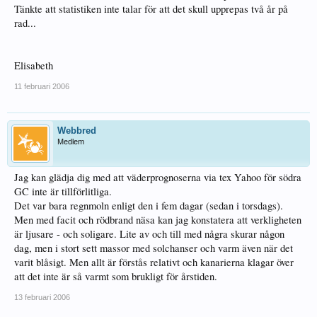
Tänkte att statistiken inte talar för att det skull upprepas två år på
rad...
Elisabeth
11 februari 2006
Webbred
Medlem
Jag kan glädja dig med att väderprognoserna via tex Yahoo för södra
GC inte är tillförlitliga.
Det var bara regnmoln enligt den i fem dagar (sedan i torsdags).
Men med facit och rödbrand näsa kan jag konstatera att verkligheten
är ljusare - och soligare. Lite av och till med några skurar någon
dag, men i stort sett massor med solchanser och varm även när det
varit blåsigt. Men allt är förstås relativt och kanarierna klagar över
att det inte är så varmt som brukligt för årstiden.
13 februari 2006