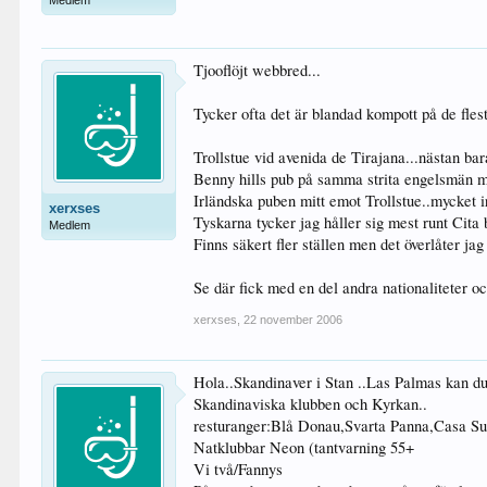
Medlem
Tjooflöjt webbred...
Tycker ofta det är blandad kompott på de flest
Trollstue vid avenida de Tirajana...nästan ba
Benny hills pub på samma strita engelsmän m
Irländska puben mitt emot Trollstue..mycket ir
xerxses
Tyskarna tycker jag håller sig mest runt Cita
Medlem
Finns säkert fler ställen men det överlåter ja
Se där fick med en del andra nationaliteter oc
xerxses
,
22 november 2006
Hola..Skandinaver i Stan ..Las Palmas kan du 
Skandinaviska klubben och Kyrkan..
resturanger:Blå Donau,Svarta Panna,Casa Su
Natklubbar Neon (tantvarning 55+
Vi två/Fannys