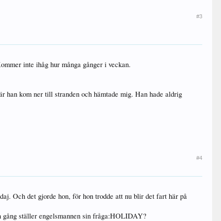
#3
 Kommer inte ihåg hur många gånger i veckan.
när han kom ner till stranden och hämtade mig. Han hade aldrig
#4
j. Och det gjorde hon, för hon trodde att nu blir det fart här på
 en gång ställer engelsmannen sin fråga:HOLIDAY?