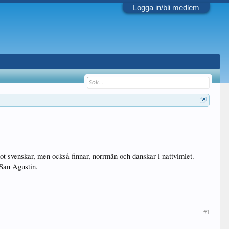
Logga in/bli medlem
ot svenskar, men också finnar, norrmän och danskar i nattvimlet.
 San Agustin.
#1