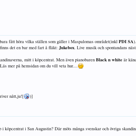
PDI SA
 bara fått höra vilka ställen som gäller i Maspalomas området(inkl
)
Jukebox
finns det en bar med fart å fläkt:
. Live musik och spontandans näst
Black n white
 skandinaverna, mitt i köpcentrat. Men även pianobaren
är känd
. Läs mer på hemsidan om du vill veta hur....
iver nått,ju![
)]
pp i köpcentrat i San Augustin? Där möts många svenskar och övriga skandin