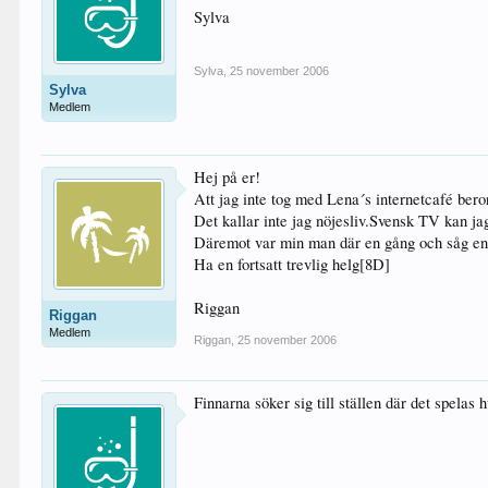
Sylva
Sylva
,
25 november 2006
Sylva
Medlem
Hej på er!
Att jag inte tog med Lena´s internetcafé beror
Det kallar inte jag nöjesliv.Svensk TV kan ja
Däremot var min man där en gång och såg en 
Ha en fortsatt trevlig helg[8D]
Riggan
Riggan
Medlem
Riggan
,
25 november 2006
Finnarna söker sig till ställen där det spelas