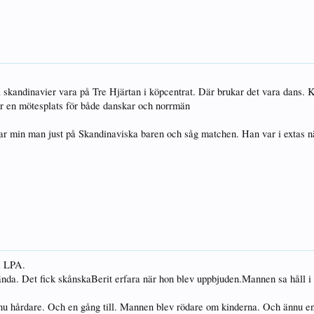
 skandinavier vara på Tre Hjärtan i köpcentrat. Där brukar det vara dans.
är en mötesplats för både danskar och norrmän
 var min man just på Skandinaviska baren och såg matchen. Han var i extas 
i LPA.
ända. Det fick skånskaBerit erfara när hon blev uppbjuden.Mannen sa håll i da
nnu hårdare. Och en gång till. Mannen blev rödare om kinderna. Och ännu