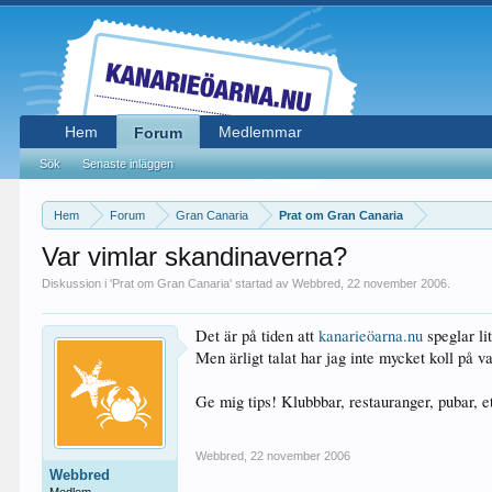
Hem
Medlemmar
Forum
Sök
Senaste inläggen
Hem
Forum
Gran Canaria
Prat om Gran Canaria
Var vimlar skandinaverna?
Diskussion i '
Prat om Gran Canaria
' startad av
Webbred
,
22 november 2006
.
Det är på tiden att
kanarieöarna.nu
speglar li
Men ärligt talat har jag inte mycket koll på v
Ge mig tips! Klubbbar, restauranger, pubar, e
Webbred
,
22 november 2006
Webbred