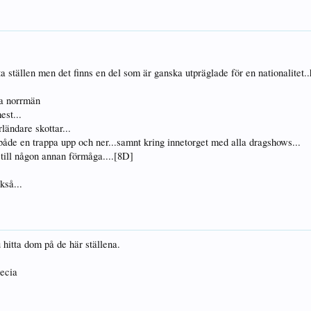
a ställen men det finns en del som är ganska utpräglade för en nationalitet..
ra norrmän
est...
ländare skottar...
 både en trappa upp och ner...samnt kring innetorget med alla dragshows...
g till någon annan förmåga....[8D]
kså...
hitta dom på de här ställena.
ecia