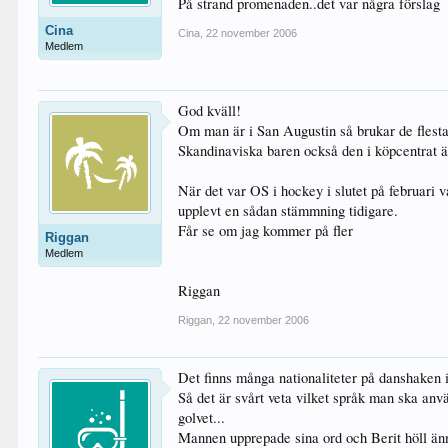
På strand promenaden..det var några förslag
Cina
Cina
,
22 november 2006
Medlem
God kväll!
Om man är i San Augustin så brukar de flesta
Skandinaviska baren också den i köpcentrat 
När det var OS i hockey i slutet på februari
upplevt en sådan stämmning tidigare.
Får se om jag kommer på fler
Riggan
Medlem
Riggan
Riggan
,
22 november 2006
Det finns många nationaliteter på danshaken 
Så det är svårt veta vilket språk man ska anv
golvet...
Mannen upprepade sina ord och Berit höll ä