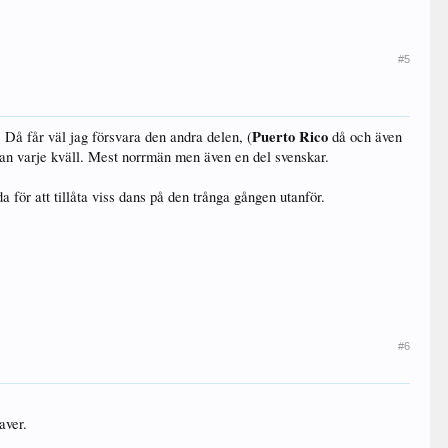
#5
Puerto Rico
. Då får väl jag försvara den andra delen, (
då och även
an varje kväll. Mest norrmän men även en del svenskar.
a för att tillåta viss dans på den trånga gången utanför.
#6
aver.