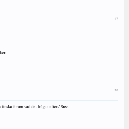
#7
ker.
#8
å finska forum vad det frågas efter./ Suss