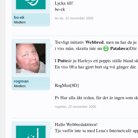
Lycka till!
bo-ek
bo-ek
bo-ek
,
22 november 2006
Medlem
Webbred
Trevligt initiativ
, men nu har du ju
Patalavca
i viss mån, skratta inte nu:
)Där 
Putte
I
är ju Harleys ett poppis ställe bland
En viss 08:a har gjort bort sig två gånger där
rogman
RogMan[8D]
Medlem
Ps Har alla åkt redan, fär det är ingen som skr
rogman
,
22 november 2006
Hallo Webbredaktören!
Tja varför inte ta med Lena's Internetcafé u