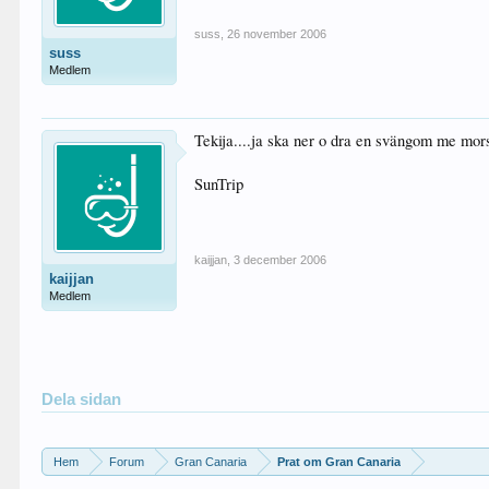
suss
,
26 november 2006
suss
Medlem
Tekija....ja ska ner o dra en svängom me mors
SunTrip
kaijjan
,
3 december 2006
kaijjan
Medlem
Dela sidan
Hem
Forum
Gran Canaria
Prat om Gran Canaria