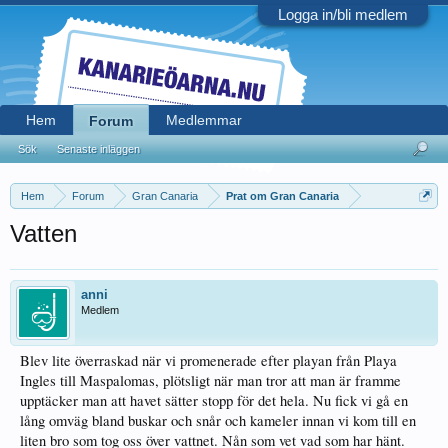
Logga in/bli medlem
Hem
Medlemmar
Forum
Sök
Senaste inläggen
Hem
Forum
Gran Canaria
Prat om Gran Canaria
Vatten
anni
Medlem
Blev lite överraskad när vi promenerade efter playan från Playa
Ingles till Maspalomas, plötsligt när man tror att man är framme
upptäcker man att havet sätter stopp för det hela. Nu fick vi gå en
lång omväg bland buskar och snår och kameler innan vi kom till en
liten bro som tog oss över vattnet. Nån som vet vad som har hänt.