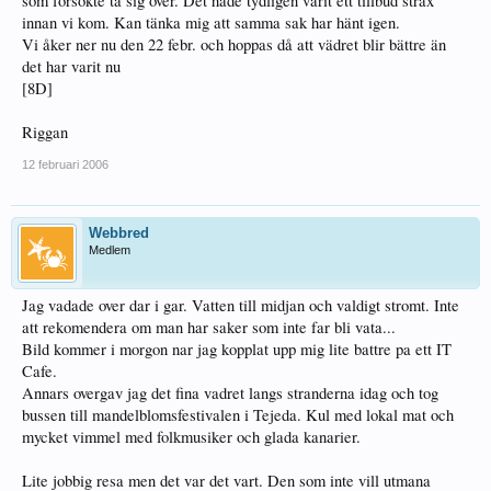
som försökte ta sig över. Det hade tydligen varit ett tillbud strax
innan vi kom. Kan tänka mig att samma sak har hänt igen.
Vi åker ner nu den 22 febr. och hoppas då att vädret blir bättre än
det har varit nu
[8D]
Riggan
12 februari 2006
Webbred
Medlem
Jag vadade over dar i gar. Vatten till midjan och valdigt stromt. Inte
att rekomendera om man har saker som inte far bli vata...
Bild kommer i morgon nar jag kopplat upp mig lite battre pa ett IT
Cafe.
Annars overgav jag det fina vadret langs stranderna idag och tog
bussen till mandelblomsfestivalen i Tejeda. Kul med lokal mat och
mycket vimmel med folkmusiker och glada kanarier.
Lite jobbig resa men det var det vart. Den som inte vill utmana