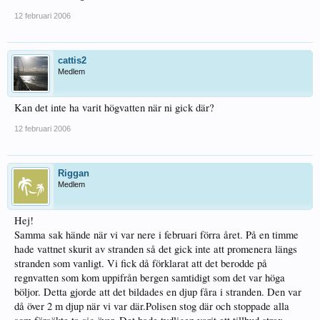
12 februari 2006
cattis2
Medlem
Kan det inte ha varit högvatten när ni gick där?
12 februari 2006
Riggan
Medlem
Hej!
Samma sak hände när vi var nere i februari förra året. På en timme
hade vattnet skurit av stranden så det gick inte att promenera längs
stranden som vanligt. Vi fick då förklarat att det berodde på
regnvatten som kom uppifrån bergen samtidigt som det var höga
böljor. Detta gjorde att det bildades en djup fåra i stranden. Den var
då över 2 m djup när vi var där.Polisen stog där och stoppade alla