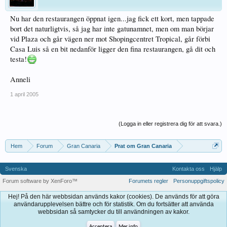
Nu har den restaurangen öppnat igen...jag fick ett kort, men tappade
bort det naturligtvis, så jag har inte gatunamnet, men om man börjar
vid Plaza och går vägen ner mot Shopingcentret Tropical, går förbi
Casa Luis så en bit nedanför ligger den fina restaurangen, gå dit och
testa!
Anneli
1 april 2005
(Logga in eller registrera dig för att svara.)
Hem
Forum
Gran Canaria
Prat om Gran Canaria
Svenska
Kontakta oss
Hjälp
Forum software by XenForo™
Forumets regler
Personuppgiftspolicy
Hej! På den här webbsidan används kakor (cookies). De används för att göra
användarupplevelsen bättre och för statistik. Om du fortsätter att använda
webbsidan så samtycker du till användningen av kakor.
Acceptera
Mer info