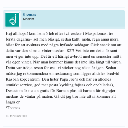
thomas
Medlem
Hej allihopa! kom hem 5 feb efter två veckor i Maspalomas. tre
första dagarna= sol men blåsigt, sedan kallt, moln, regn ännu mera
blåst för att avslutas med några hyfsade soldagar. Gick snack om att
detta var den sämsta vintern sedan -82?! Vet inte om detta är sant
men vi ger inte upp. Det är ett härligt avbrott med en semester mitt i
vår egen vinter. När man kommer känns det inte lika långt till våren.
Detta var trdeje resan för oss, vi sticker nog nästa år igen. Sedan
måtse jag rekommendera en restaurang som ligger alldeles bredvid
Kasbah köpcentrum. Den heter Papa Joe´s och har en alldeles
utmärkt service, god mat (testa kyckling fajitas och enchiladas),
Dessutom är maten gratis för Barnen plus att barnen får ritgrejer
medans de väntar på maten. Gå dit jag tror inte att ni kommer att
ångra er.
/Thomas
16 februari 2005