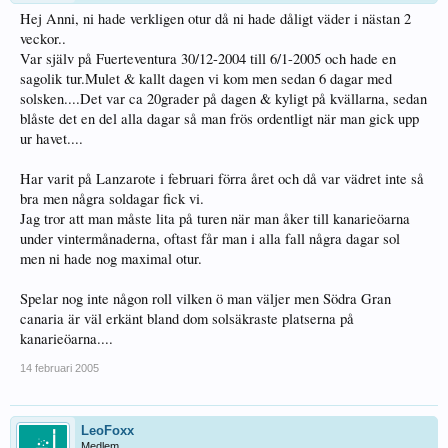
Hej Anni, ni hade verkligen otur då ni hade dåligt väder i nästan 2
veckor..
Var själv på Fuerteventura 30/12-2004 till 6/1-2005 och hade en
sagolik tur.Mulet & kallt dagen vi kom men sedan 6 dagar med
solsken....Det var ca 20grader på dagen & kyligt på kvällarna, sedan
blåste det en del alla dagar så man frös ordentligt när man gick upp
ur havet....
Har varit på Lanzarote i februari förra året och då var vädret inte så
bra men några soldagar fick vi.
Jag tror att man måste lita på turen när man åker till kanarieöarna
under vintermånaderna, oftast får man i alla fall några dagar sol
men ni hade nog maximal otur.
Spelar nog inte någon roll vilken ö man väljer men Södra Gran
canaria är väl erkänt bland dom solsäkraste platserna på
kanarieöarna....
14 februari 2005
LeoFoxx
Medlem