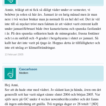
Annie, tråkigt att ni fick så dåligt väder under er semester, vi
behöver ju solen så här års. Januari är en lurig månad men är man
nere i två veckor brukar man ju normalt få en hel del sol. Det är väl
inte till så mycket tröst men faktum är att vädret varit extremt kallt
under januari/februari både över kanarieöarna och spanska fastlandet
i år. På den spanska solkusten hade de minusgrader, frusna fontäner
och t.o.m snöfall och -9 grader i bergsbyarna i slutet av januari. Så
kallt har det inte varit på tjugo år. Hoppas detta är tillfälligheter och
inte ett utslag av klimatförändringar.
13 februari 2005
Cascarlsson
Medlem
Hej Anni,
Ser att du hade otur med vädret. Jo sådant kan ju hända, även om det
generellt sett har varit något sämre slutet 2004 och början 2005. Var
själv nere på GC under 4 veckor november/december och det fanns
då ingen anledning att gnälla. Två regniga dagar av 28 totalt ! [8D]