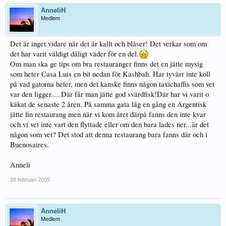
AnneliH
Medlem
Det är inget vidare när det är kallt och blåser! Det verkar som om
det har varit väldigt dåligt väder för en del.
Om man ska ge tips om bra restauranger finns det en jätte mysig
som heter Casa Luis en bit nedan för Kashbah. Har tyvärr inte koll
på vad gatorna heter, men det kanske finns någon taxichaffis som vet
var den ligger.....Där får man jätte god svärdfisk!Där har vi varit o
käkat de senaste 2 åren. På samma gata låg en gång en Argentisk
jätte fin restaurang men när vi kom året därpå fanns den inte kvar
och vi vet inte vart den flyttade eller om den bara lades ner...är det
någon som vet? Det stod att denna restaurang bara fanns där och i
Buenosaires.
Anneli
28 februari 2005
AnneliH
Medlem