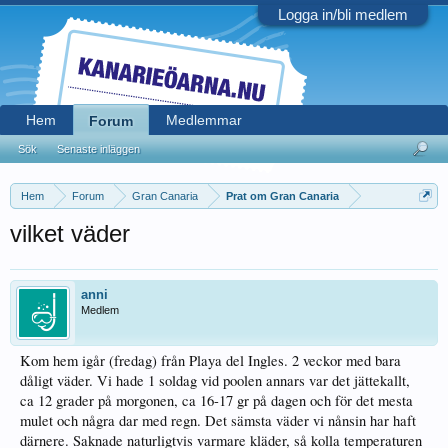
Logga in/bli medlem
Hem
Medlemmar
Forum
Sök
Senaste inläggen
Hem
Forum
Gran Canaria
Prat om Gran Canaria
vilket väder
anni
Medlem
Kom hem igår (fredag) från Playa del Ingles. 2 veckor med bara
dåligt väder. Vi hade 1 soldag vid poolen annars var det jättekallt,
ca 12 grader på morgonen, ca 16-17 gr på dagen och för det mesta
mulet och några dar med regn. Det sämsta väder vi nånsin har haft
därnere. Saknade naturligtvis varmare kläder, så kolla temperaturen