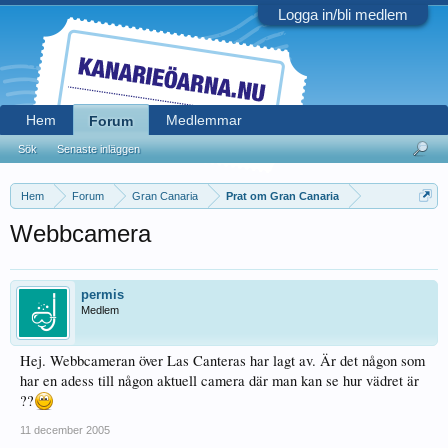
Logga in/bli medlem
Hem
Medlemmar
Forum
Sök
Senaste inläggen
Hem
Forum
Gran Canaria
Prat om Gran Canaria
Webbcamera
permis
Medlem
Hej. Webbcameran över Las Canteras har lagt av. Är det någon som
har en adess till någon aktuell camera där man kan se hur vädret är
??
11 december 2005