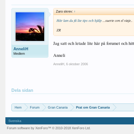
Zaro skrev:
↑
Här kan du få lite tips och hjälp
...suerte con el viaje..
ZR
Jag satt och letade lite här på forumet och hi
AnneliH
Medlem
Anneli
AnneliH
,
6 oktober 2006
Dela sidan
Hem
Forum
Gran Canaria
Prat om Gran Canaria
Svenska
Forum software by XenForo™
© 2010-2018 XenForo Ltd.