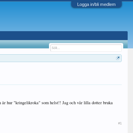
Logga in/bli medlem
är hur "kringelikroka" som helst!! Jag och vår lilla dotter bruka
#1