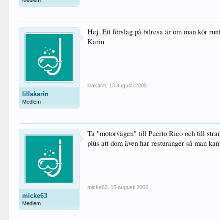
Medlem
Hej. Ett förslag på bilresa är om man kör runt 
Karin
lillakarin
,
13 augusti 2005
lillakarin
Medlem
Ta "motorvägen" till Puerto Rico och till stran
plus att dom även har resturanger så man kan 
micke63
,
15 augusti 2005
micke63
Medlem