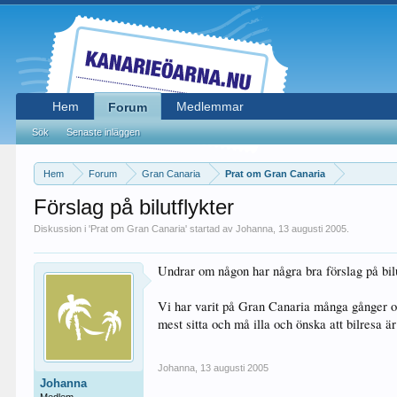
Hem
Medlemmar
Forum
Sök
Senaste inläggen
Hem
Forum
Gran Canaria
Prat om Gran Canaria
Förslag på bilutflykter
Diskussion i '
Prat om Gran Canaria
' startad av
Johanna
,
13 augusti 2005
.
Undrar om någon har några bra förslag på bilu
Vi har varit på Gran Canaria många gånger och
mest sitta och må illa och önska att bilresa är
Johanna
,
13 augusti 2005
Johanna