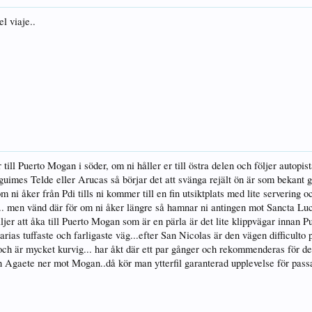
el viaje..
rr till Puerto Mogan i söder, om ni håller er till östra delen och följer auto
guimes Telde eller Arucas så börjar det att svänga rejält ön är som bekant ga
 om ni åker från Pdi tills ni kommer till en fin utsiktplats med lite servering 
ga.. men vänd där för om ni åker längre så hamnar ni antingen mot Sancta L
er att åka till Puerto Mogan som är en pärla är det lite klippvägar innan Pue
as tuffaste och farligaste väg...efter San Nicolas är den vägen difficulto pe
ch är mycket kurvig... har åkt där ett par gånger och rekommenderas för de s
ån Agaete ner mot Mogan..då kör man ytterfil garanterad upplevelse för passag