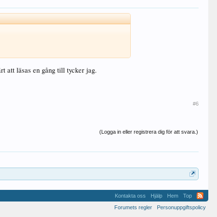
 att läsas en gång till tycker jag.
#6
(Logga in eller registrera dig för att svara.)
Kontakta oss
Hjälp
Hem
Top
Forumets regler
Personuppgiftspolicy