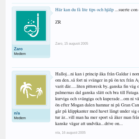
Här kan du få lite tips och hjälp
...suerte con 
ZR
Zaro
,
15 augusti 2005
Zaro
Medlem
Halloj...ni kan i princip åka från Galdar i no
om den..så fort ni svänger in på ön tex från A
varit där.....liten pittoresk by..ganska fin väg
palmernas dal ganska slätt och bra till Fata
kurviga och svängiga och kuperade...om ni välj
ön efter Mogan dalen hamnar ni på Gran Canari
går på klippkanter med havet långt under sig o
n/a
tur är...vill man ha mer sport så åker man fr
Medlem
kanske vägar att undvika...drive on...
n/a
,
16 augusti 2005