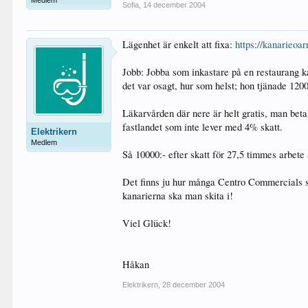
Medlem
Sofia
,
14 december 2004
Lägenhet är enkelt att fixa:
https://kanarieoa
Jobb: Jobba som inkastare på en restaurang ka
det var osagt, hur som helst; hon tjänade 120
Läkarvården där nere är helt gratis, man beta
fastlandet som inte lever med 4% skatt.
Elektrikern
Medlem
Så 10000:- efter skatt för 27,5 timmes arbete 
Det finns ju hur många Centro Commercials som
kanarierna ska man skita i!
Viel Glück!
Håkan
Elektrikern
,
28 december 2004