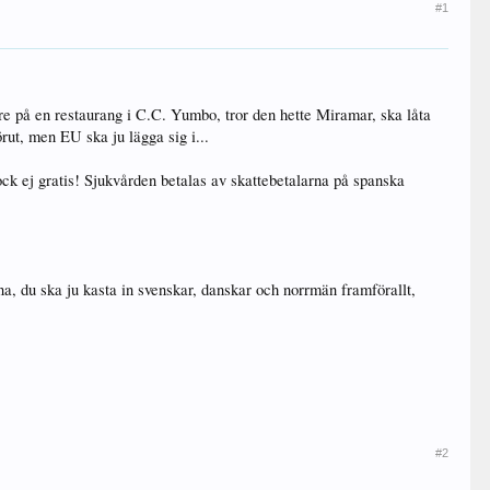
#1
re på en restaurang i C.C. Yumbo, tror den hette Miramar, ska låta
rut, men EU ska ju lägga sig i...
ock ej gratis! Sjukvården betalas av skattebetalarna på spanska
na, du ska ju kasta in svenskar, danskar och norrmän framförallt,
#2