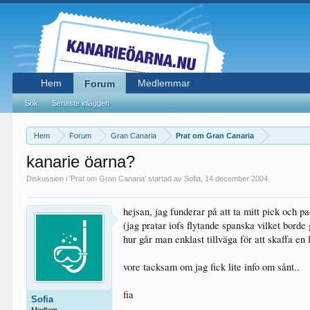
Hem
Medlemmar
Forum
Sök
Senaste inläggen
Hem
Forum
Gran Canaria
Prat om Gran Canaria
kanarie öarna?
Diskussion i '
Prat om Gran Canaria
' startad av
Sofia
,
14 december 2004
.
hejsan, jag funderar på att ta mitt pick och pa
(jag pratar iofs flytande spanska vilket borde
hur går man enklast tillväga för att skaffa en 
vore tacksam om jag fick lite info om sånt..
fia
Sofia