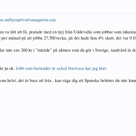
rna.nu/hyraprivat/sanagustin.asp
n va lätt att få, pratade med en tjej från Uddevalla som jobbar som inkasta
0 per månad på att jobba 27,5H/vecka, på det hade hon 4% skatt, det var 0 fö
lar inte ens 260 kr i "inträde" på aktuen som du gör i Sverige, tandvård är d
är ju ok.
Jobb som bartender är också bristvara har jag hört
.
 helst, det är bara att leta.. kan säga dig att Spanska behöver du inte kun