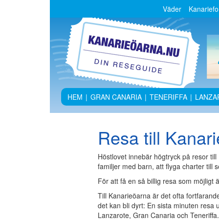
Väder
Kanarief
HEM
|
GRAN CANARIA
|
TENERIFFA
|
LANZA
Resa till Kanar
Höstlovet innebär högtryck på resor ti
familjer med barn, att flyga charter til
För att få en så billig resa som möjligt 
Till Kanarieöarna är det ofta fortfaran
det kan bli dyrt: En sista minuten resa u
Lanzarote, Gran Canaria och Teneriffa.