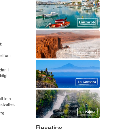
t:
ellrum
dan i
idigt
tt leta
ndvetter.
rre
Resetips