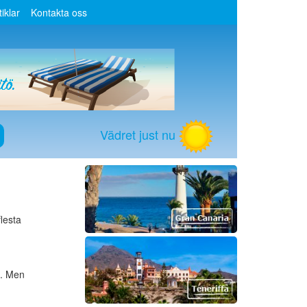
tiklar
Kontakta oss
Vädret just nu
lesta
. Men