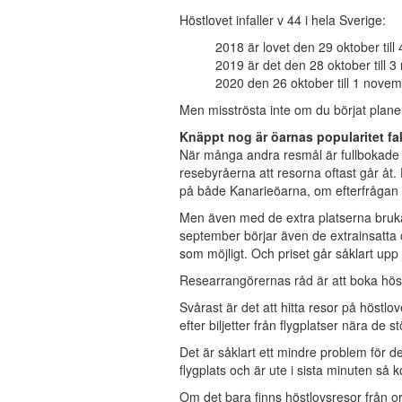
Höstlovet infaller v 44 i hela Sverige:
2018 är lovet den 29 oktober till
2019 är det den 28 oktober till 
2020 den 26 oktober till 1 novem
Men misströsta inte om du börjat plane
Knäppt nog är öarnas popularitet fak
När många andra resmål är fullbokade så 
resebyråerna att resorna oftast går åt. 
på både Kanarieöarna, om efterfrågan et
Men även med de extra platserna brukar
september börjar även de extrainsatta c
som möjligt. Och priset går såklart upp
Researrangörernas råd är att boka höst
Svårast är det att hitta resor på höstlo
efter biljetter från flygplatser nära d
Det är såklart ett mindre problem för d
flygplats och är ute i sista minuten så ko
Om det bara finns höstlovsresor från ort