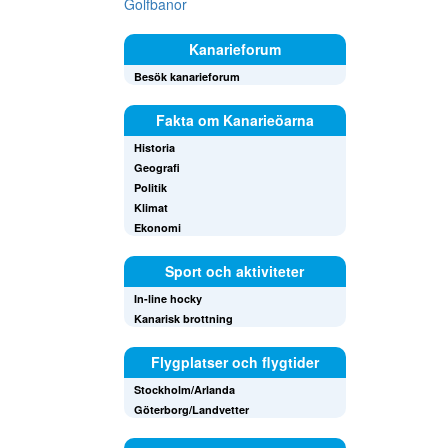
Golfbanor
Kanarieforum
Besök kanarieforum
Fakta om Kanarieöarna
Historia
Geografi
Politik
Klimat
Ekonomi
Sport och aktiviteter
In-line hocky
Kanarisk brottning
Flygplatser och flygtider
Stockholm/Arlanda
Göterborg/Landvetter