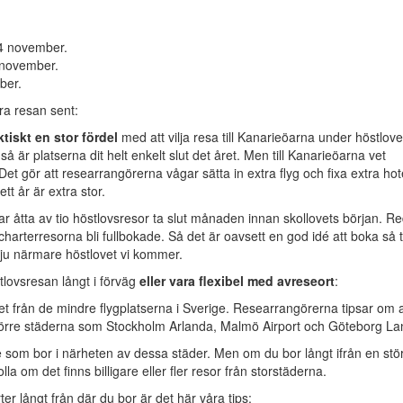
 4 november.
3 november.
ber.
ra resan sent:
tiskt en stor fördel
med att vilja resa till Kanarieöarna under höstlove
är platserna dit helt enkelt slut det året. Men till Kanarieöarna vet
Det gör att researrangörerna vågar sätta in extra flyg och fixa extra hot
t år är extra stor.
 åtta av tio höstlovsresor ta slut månaden innan skollovets början. Re
harterresorna bli fullbokade. Så det är oavsett en god idé att boka så t
 ju närmare höstlovet vi kommer.
lovsresan långt i förväg
eller vara flexibel med avreseort
:
vet från de mindre flygplatserna i Sverige. Researrangörerna tipsar om a
e större städerna som Stockholm Arlanda, Malmö Airport och Göteborg La
e som bor i närheten av dessa städer. Men om du bor långt ifrån en stö
lla om det finns billigare eller fler resor från storstäderna.
er långt från där du bor är det här våra tips: