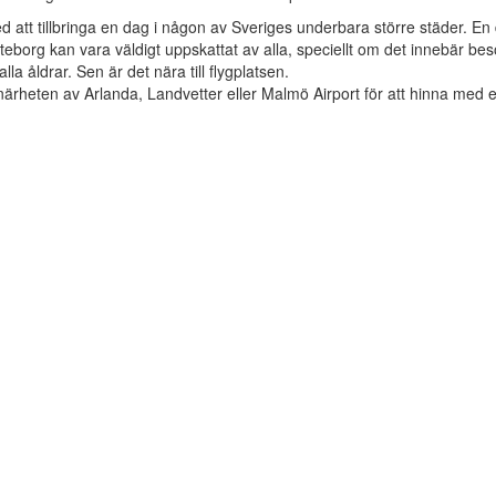
att tillbringa en dag i någon av Sveriges underbara större städer. En
eborg kan vara väldigt uppskattat av alla, speciellt om det innebär be
la åldrar. Sen är det nära till flygplatsen.
 närheten av Arlanda, Landvetter eller Malmö Airport för att hinna med ett