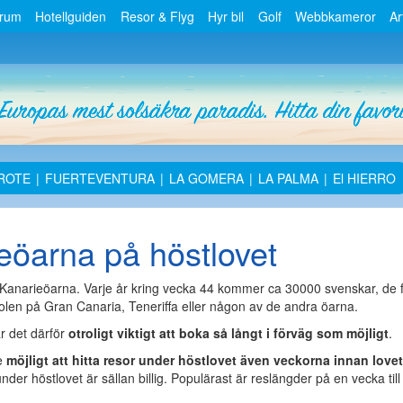
orum
Hotellguiden
Resor & Flyg
Hyr bil
Golf
Webbkameror
Ar
ROTE
|
FUERTEVENTURA
|
LA GOMERA
|
LA PALMA
|
El HIERRO
ieöarna på höstlovet
ll Kanarieöarna. Varje år kring vecka 44 kommer ca 30000 svenskar, de f
l solen på Gran Canaria, Teneriffa eller någon av de andra öarna.
är det därför
otroligt viktigt att boka så långt i förväg som möjligt
.
de
möjligt att hitta resor under höstlovet även veckorna innan lovet
nder höstlovet är sällan billig. Populärast är reslängder på en vecka till