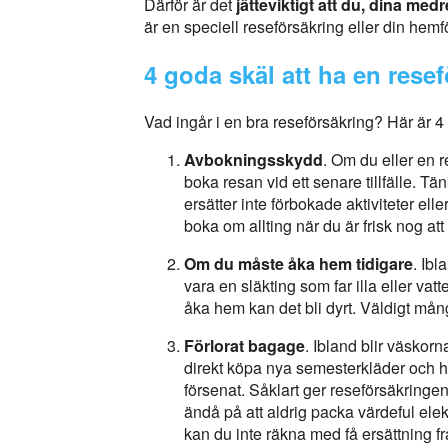
Därför är det
jätteviktigt att du, dina me
är en speciell reseförsäkring eller din hemf
4 goda skäl att ha en rese
Vad ingår i en bra reseförsäkring? Här är 4 
Avbokningsskydd
. Om du eller en r
boka resan vid ett senare tillfälle. T
ersätter inte förbokade aktiviteter elle
boka om allting när du är frisk nog att
Om du måste åka hem tidigare
. Ibl
vara en släkting som far illa eller vat
åka hem kan det bli dyrt. Väldigt må
Förlorat bagage
. Ibland blir väskorn
direkt köpa nya semesterkläder och h
försenat. Såklart ger reseförsäkringen
ändå på att aldrig packa värdeful ele
kan du inte räkna med få ersättning f