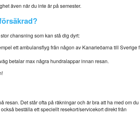
ghet även när du inte är på semester.
försäkrad?
 stor chansning som kan stå dig dyrt:
xempel ett ambulansflyg från någon av Kanarieöarna till Sverige f
örväg betalar max några hundralappar innan resan.
n!
på resan. Det står ofta på räkningar och är bra att ha med om d
ckså beställa ett speciellt resekort/servicekort direkt från