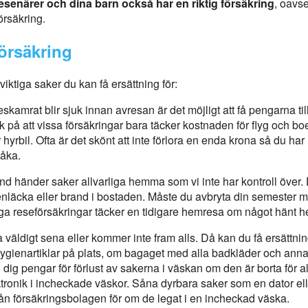
dresenärer och dina barn också har en riktig försäkring
, oavse
örsäkring.
försäkring
viktiga saker du kan få ersättning för:
eskamrat blir sjuk innan avresan är det möjligt att få pengarna ti
änk på att vissa försäkringar bara täcker kostnaden för flyg och 
r hyrbil. Ofta är det skönt att inte förlora en enda krona så du har 
 åka.
and händer saker allvarliga hemma som vi inte har kontroll över.
tenläcka eller brand i bostaden. Måste du avbryta din semester mitt
nga reseförsäkringar täcker en tidigare hemresa om något hänt
a väldigt sena eller kommer inte fram alls. Då kan du få ersättning
ygienartiklar på plats, om bagaget med alla badkläder och anna
 dig pengar för förlust av sakerna i väskan om den är borta för al
ktronik i incheckade väskor. Såna dyrbara saker som en dator el
rån försäkringsbolagen för om de legat i en incheckad väska.