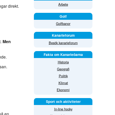
Arbete
gar direkt.
Golf
Golfbanor
Kanarieforum
t.
Men
Besök kanarieforum
Fakta om Kanarieöarna
nde.
Historia
esan.
Geografi
Politik
Klimat
Ekonomi
Sport och aktiviteter
In-line hocky
på en