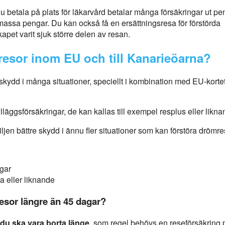
u betala på plats för läkarvård betalar många försäkringar ut pen
massa pengar. Du kan också få en ersättningsresa för förstörda
apet varit sjuk större delen av resan.
resor inom EU och till Kanarieöarna?
skydd i många situationer, speciellt i kombination med EU-korte
illäggsförsäkringar, de kan kallas till exempel resplus eller likna
ljen bättre skydd i ännu fler situationer som kan förstöra drömr
gar
ra eller liknande
esor längre än 45 dagar?
 du ska vara borta länge
, som regel behövs en reseförsäkring 