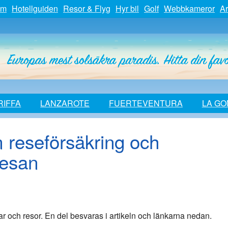
um
Hotellguiden
Resor & Flyg
Hyr bil
Golf
Webbkameror
Ar
RIFFA
LANZAROTE
FUERTEVENTURA
LA G
 reseförsäkring och
resan
r och resor. En del besvaras i artikeln och länkarna nedan.