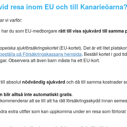
vid resa inom EU och till Kanarieöarna
r vi varför:
rna har du som EU-medborgare
rätt till viss sjukvård till samma
opeiska sjukförsäkringskortet
(EU-kortet). Det är ett litet platsko
beställa på Försäkringskassans hemsida
. Beställ kortet i god tid
agar. Observera att även barn måste ha ett EU-kort.
till absolut
nödvändig sjukvård
och då till samma kostnader s
blir alltså inte automatiskt gratis
.
 rekommenderar att se till att ha rätt försäkringsskydd innan semes
ndra extra utifter som kan uppkomma under en resa som förlorat