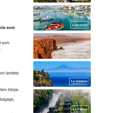
?
 pris som
rt som
.
om landets
tern börjar.
 bagage,