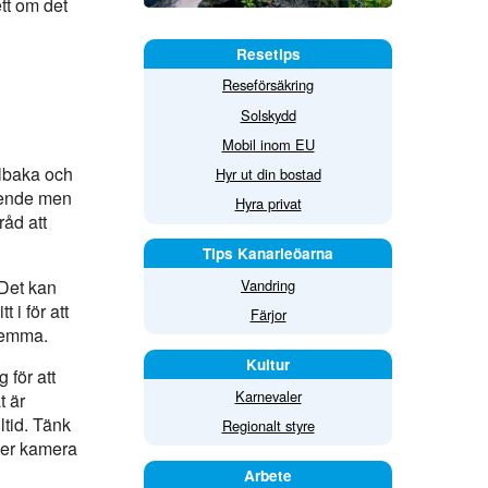
tt om det
Resetips
Reseförsäkring
Solskydd
Mobil inom EU
llbaka och
Hyr ut din bostad
boende men
Hyra privat
råd att
Tips Kanarieöarna
 Det kan
Vandring
 i för att
Färjor
 hemma.
Kultur
 för att
Karnevaler
t är
ltid. Tänk
Regionalt styre
ler kamera
Arbete